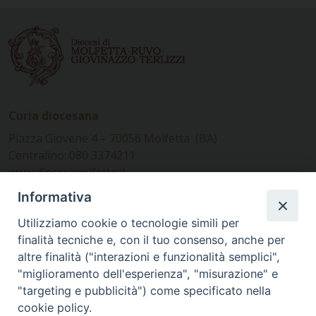
Curia diocesana
Piazza Giovene 4 – 70056 Molfetta (BA)
Centralino: 080 3374211
www.diocesimolfetta.it –
diocesimolfetta@pec.chiesacattolica.it
Informativa
Utilizziamo cookie o tecnologie simili per
Ufficio Comunicazioni sociali
finalità tecniche e, con il tuo consenso, anche per
altre finalità ("interazioni e funzionalità semplici",
Piazza Giovene 4 – 70056 Molfetta (BA)
"miglioramento dell'esperienza", "misurazione" e
comunicazionisociali@diocesimolfetta.it
"targeting e pubblicità") come specificato nella
cookie policy.