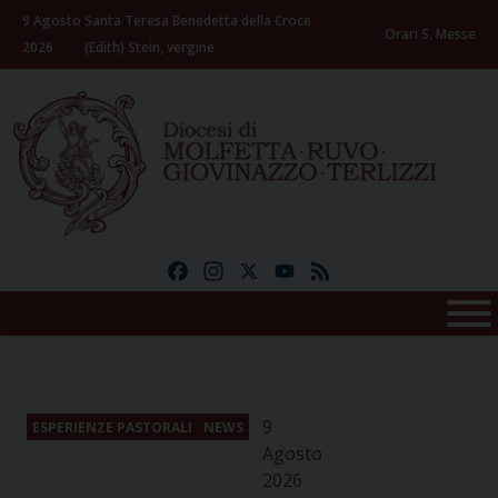
Skip
9 Agosto
Santa Teresa Benedetta della Croce
to
Orari S. Messe
2026
(Edith) Stein, vergine
content
Facebook
Instagram
X
YouTube
Feed
9
ESPERIENZE PASTORALI
NEWS
Agosto
2026