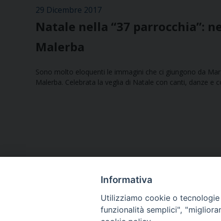
29 Dicembre 2017
Natale nella “37 parrocchia”: n
Malerba
Sono molto eloquenti le immagini che ci giungono da Mar
Malerba. Celebrata la veglia di Natale con canti, danze e col
Informativa
Utilizziamo cookie o tecnologie s
funzionalità semplici", "miglior