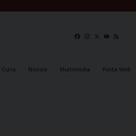
Facebook
Instagram
X
YouTube
Feed
Curia
Notizie
Multimedia
Posta Web