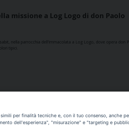
ella missione a Log Logo di don Paolo
sabit, nella parrocchia dell’Immacolata a Log Logo, dove opera don 
ori tipici.
imili per finalità tecniche e, con il tuo consenso, anche per 
amento dell'esperienza", "misurazione" e "targeting e pubbli