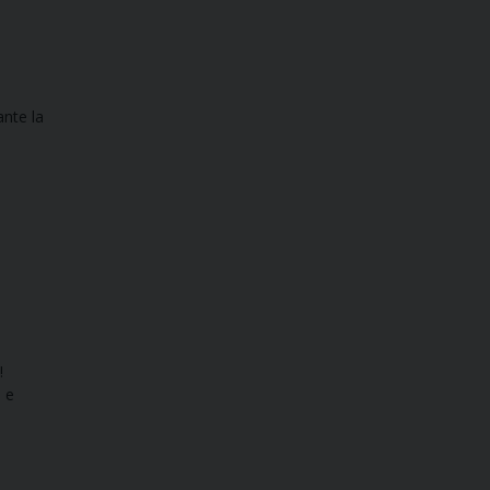
ante la
!
i e