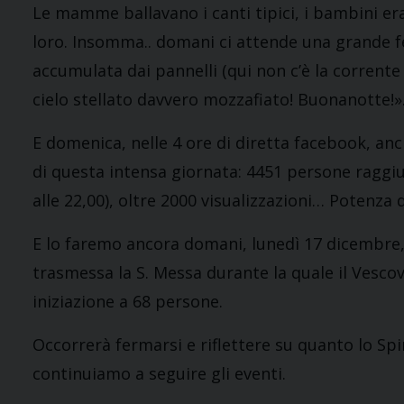
Le mamme ballavano i canti tipici, i bambini era
loro. Insomma.. domani ci attende una grande fes
accumulata dai pannelli (qui non c’è la corrente 
cielo stellato davvero mozzafiato! Buonanotte!»
E domenica, nelle 4 ore di diretta facebook, an
di questa intensa giornata: 4451 persone raggiun
alle 22,00), oltre 2000 visualizzazioni… Potenza 
E lo faremo ancora domani, lunedì 17 dicembre, a
trasmessa la S. Messa durante la quale il Vescov
iniziazione a 68 persone.
Occorrerà fermarsi e riflettere su quanto lo Spi
continuiamo a seguire gli eventi.