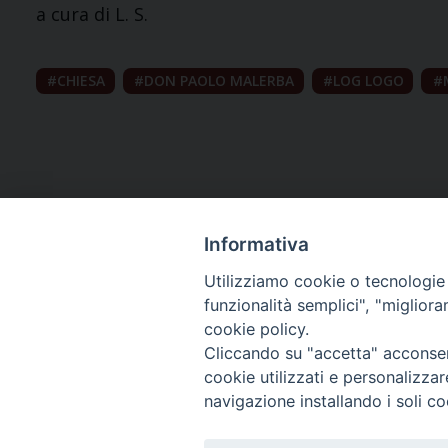
a cura di L. S.
CHIESA
DON PAOLO MALERBA
LOG LOGO
Informativa
Utilizziamo cookie o tecnologie s
funzionalità semplici", "miglior
cookie policy.
Curia diocesana
Cliccando su "accetta" acconsent
cookie utilizzati e personalizza
Piazza Giovene 4 – 70056 Molfetta (BA)
navigazione installando i soli co
Centralino: 080 3374211
www.diocesimolfetta.it – diocesimolfetta@pec.chiesacattol