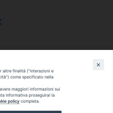
altre finalità ("interazioni e
cità") come specificato nella
SEGUICI SU
 avere maggiori informazioni sui
sta informativa proseguirai la
Facebook
Instagram
X
YouTube
Feed
kie policy
completa.