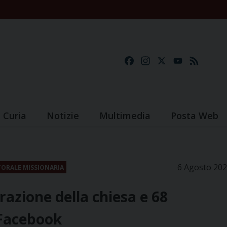
Facebook
Instagram
X
YouTube
Feed
Curia
Notizie
Multimedia
Posta Web
6 Agosto 20
STORALE MISSIONARIA
razione della chiesa e 68
 Facebook