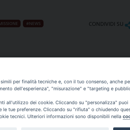
CONDIVIDI SU
MISSIONE
NEWS
imili per finalità tecniche e, con il tuo consenso, anche per 
amento dell'esperienza", "misurazione" e "targeting e pubbli
Ufficio Comunicazioni sociali
i all'utilizzo dei cookie. Cliccando su "personalizza" puoi
re le tue preferenze. Cliccando su "rifiuta" o chiudendo que
Piazza Giovene 4 – 70056 Molfetta (BA)
okie tecnici. Ulteriori informazioni sono disponibili nella
coo
comunicazionisociali@diocesimolfetta.it
ica.it