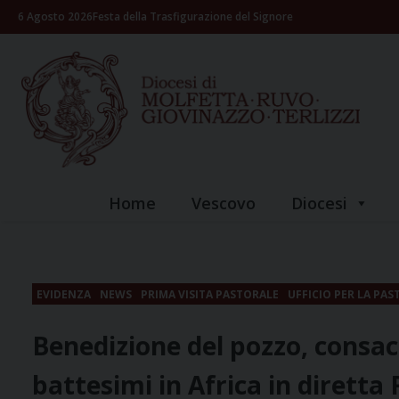
Skip
6 Agosto 2026
Festa della Trasfigurazione del Signore
to
content
Home
Vescovo
Diocesi
EVIDENZA
NEWS
PRIMA VISITA PASTORALE
UFFICIO PER LA PA
Benedizione del pozzo, consac
battesimi in Africa in diretta