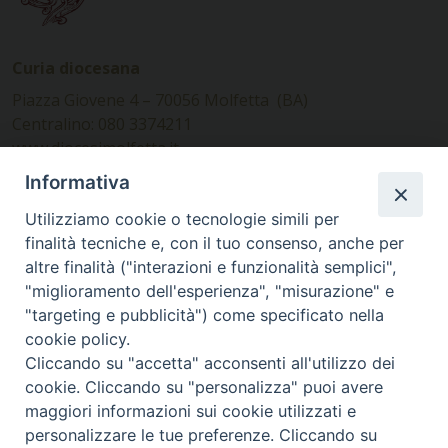
Curia diocesana
Piazza Giovene 4 – 70056 Molfetta (BA)
Centralino: 080 3374211
www.diocesimolfetta.it –
diocesimolfetta@pec.chiesacattolica.it
Informativa
Utilizziamo cookie o tecnologie simili per
Ufficio Comunicazioni sociali
finalità tecniche e, con il tuo consenso, anche per
altre finalità ("interazioni e funzionalità semplici",
Piazza Giovene 4 – 70056 Molfetta (BA)
"miglioramento dell'esperienza", "misurazione" e
comunicazionisociali@diocesimolfetta.it
"targeting e pubblicità") come specificato nella
cookie policy.
Cliccando su "accetta" acconsenti all'utilizzo dei
SEGUICI SU
cookie. Cliccando su "personalizza" puoi avere
Facebook
Instagram
X
YouTube
Feed
maggiori informazioni sui cookie utilizzati e
personalizzare le tue preferenze. Cliccando su