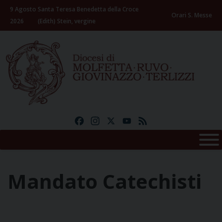
Skip
9 Agosto
Santa Teresa Benedetta della Croce
to
Orari S. Messe
2026
(Edith) Stein, vergine
content
Facebook
Instagram
X
YouTube
Feed
Mandato Catechisti