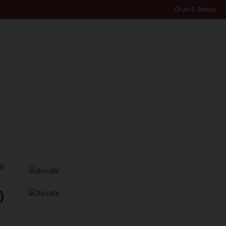
Orari S. Messe
26
)