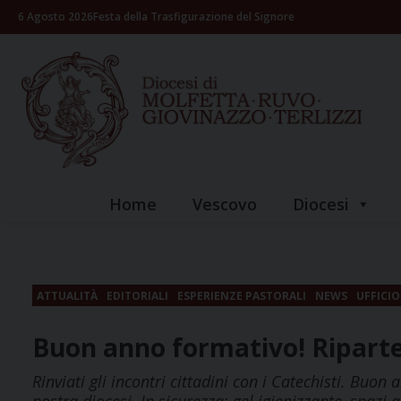
Skip
6 Agosto 2026
Festa della Trasfigurazione del Signore
to
content
Home
Vescovo
Diocesi
ATTUALITÀ
EDITORIALI
ESPERIENZE PASTORALI
NEWS
UFFICIO
Buon anno formativo! Riparte 
Rinviati gli incontri cittadini con i Catechisti. Buon