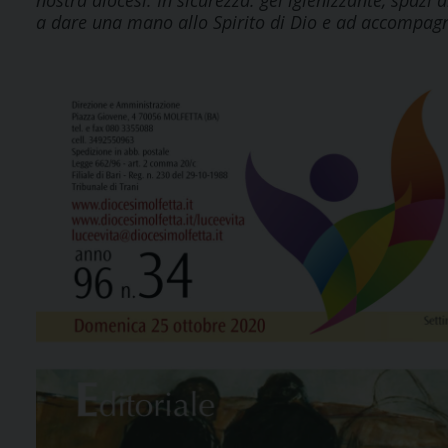
nostra diocesi. In sicurezza: gel igienizzante, spazi
a dare una mano allo Spirito di Dio e ad accompagnar