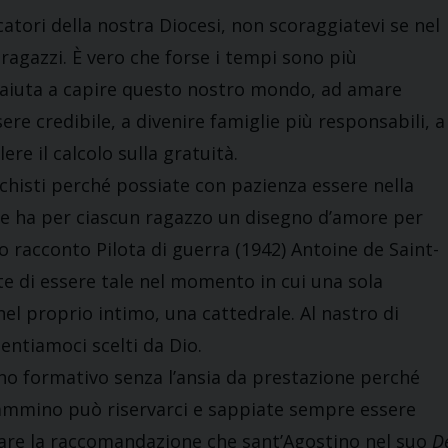
atori della nostra Diocesi, non scoraggiatevi se nel
i ragazzi. È vero che forse i tempi sono più
i aiuta a capire questo nostro mondo, ad amare
sere credibile, a divenire famiglie più responsabili, a
lere il calcolo sulla gratuità.
chisti perché possiate con pazienza essere nella
quale ha per ciascun ragazzo un disegno d’amore per
uo racconto Pilota di guerra (1942) Antoine de Saint-
e di essere tale nel momento in cui una sola
el proprio intimo, una cattedrale. Al nastro di
entiamoci scelti da Dio.
nno formativo senza l’ansia da prestazione perché
 cammino può riservarci e sappiate sempre essere
rdare la raccomandazione che sant’Agostino nel suo
D