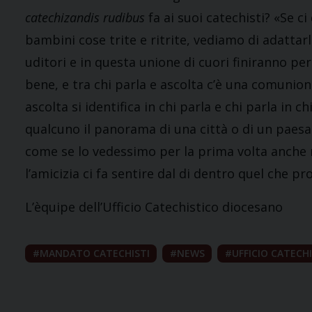
catechizandis rudibus
fa ai suoi catechisti? «Se c
bambini cose trite e ritrite, vediamo di adattar
uditori e in questa unione di cuori finiranno p
bene, e tra chi parla e ascolta c’è una comunione 
ascolta si identifica in chi parla e chi parla in
qualcuno il panorama di una città o di un paesag
come se lo vedessimo per la prima volta anche 
l’amicizia ci fa sentire dal di dentro quel che pr
L’èquipe dell’Ufficio Catechistico diocesano
MANDATO CATECHISTI
NEWS
UFFICIO CATECH