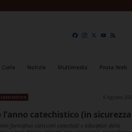
Facebook
Instagram
X
YouTube
Feed
Curia
Notizie
Multimedia
Posta Web
6 Agosto 20
 CATECHISTICO
l’anno catechistico (in sicurezza
 anno formativo carissimi catechisti e educatori della