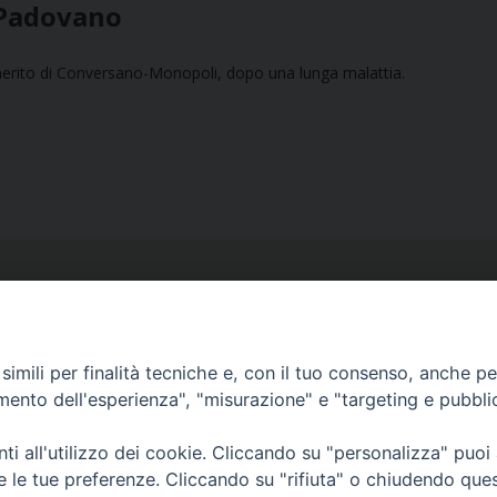
 Padovano
ito di Conversano-Monopoli, dopo una lunga malattia.
imili per finalità tecniche e, con il tuo consenso, anche per 
amento dell'esperienza", "misurazione" e "targeting e pubbli
Ufficio Comunicazioni sociali
Piazza Giovene 4 – 70056 Molfetta (BA)
i all'utilizzo dei cookie. Cliccando su "personalizza" puoi
comunicazionisociali@diocesimolfetta.it
re le tue preferenze. Cliccando su "rifiuta" o chiudendo que