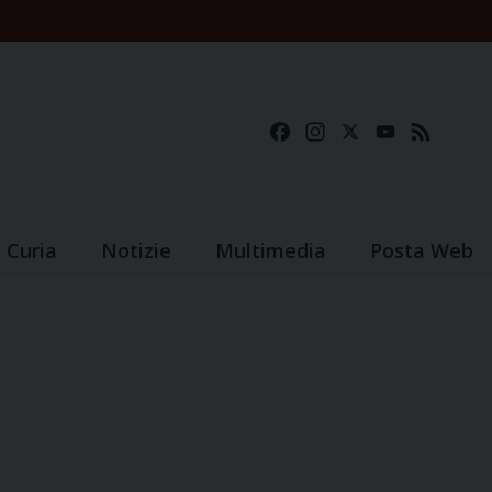
Facebook
Instagram
X
YouTube
Feed
Curia
Notizie
Multimedia
Posta Web