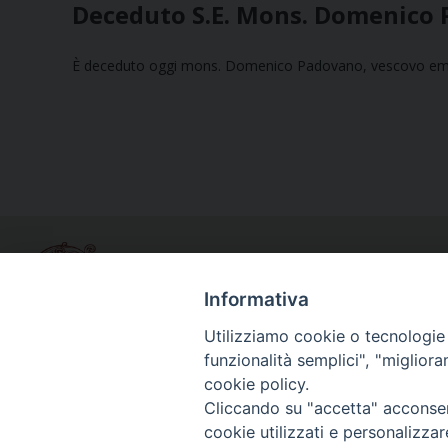
Deceduto S.E. Mons. Domenico
È deceduto oggi mons. Domenico Padovano, vescovo emer
Informativa
Utilizziamo cookie o tecnologie s
funzionalità semplici", "miglior
Curia diocesana
cookie policy.
Piazza Giovene 4 – 70056 Molfetta (BA)
Cliccando su "accetta" acconsent
Centralino: 080 3374211
cookie utilizzati e personalizza