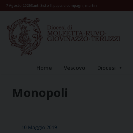
Skip
7 Agosto 2026
Santi Sisto II, papa, e compagni, martiri
to
content
Home
Vescovo
Diocesi
Monopoli
10 Maggio 2019