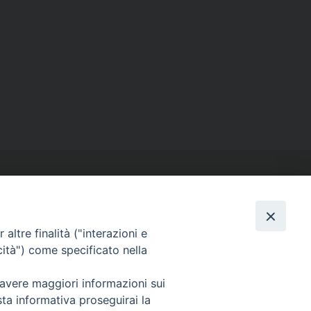
altre finalità ("interazioni e
cità") come specificato nella
SEGUICI SU
Facebook
Instagram
X
YouTube
Feed
 avere maggiori informazioni sui
sta informativa proseguirai la