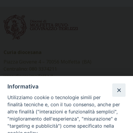
Curia diocesana
Piazza Giovene 4 – 70056 Molfetta (BA)
Centralino: 080 3374211
www.diocesimolfetta.it –
diocesimolfetta@pec.chiesacattolica.it
Informativa
Utilizziamo cookie o tecnologie simili per
Ufficio Comunicazioni sociali
finalità tecniche e, con il tuo consenso, anche per
altre finalità ("interazioni e funzionalità semplici",
Piazza Giovene 4 – 70056 Molfetta (BA)
"miglioramento dell'esperienza", "misurazione" e
comunicazionisociali@diocesimolfetta.it
"targeting e pubblicità") come specificato nella