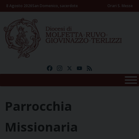
Skip
8 Agosto 2026
San Domenico, sacerdote
Orari S. Messe
to
content
Facebook
Instagram
X
YouTube
Feed
Parrocchia
Missionaria