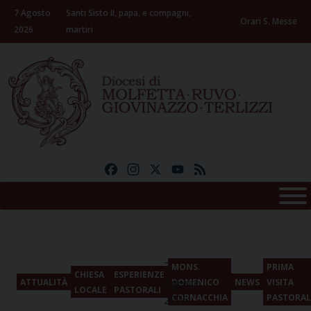
Skip
7 Agosto
Santi Sisto II, papa, e compagni,
to
Orari S. Messe
2026
martiri
content
Facebook
Instagram
X
YouTube
Feed
7
MONS.
PRIMA
CHIESA
ESPERIENZE
Agosto
ATTUALITÀ
DOMENICO
NEWS
VISITA
LOCALE
PASTORALI
CORNACCHIA
PASTORAL
2026