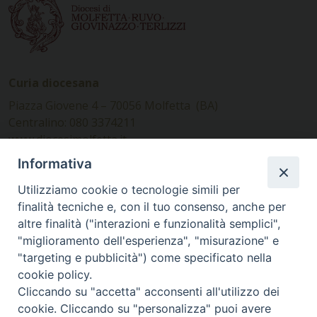
Curia diocesana
Piazza Giovene 4 – 70056 Molfetta (BA)
Centralino: 080 3374211
www.diocesimolfetta.it –
diocesimolfetta@pec.chiesacattolica.it
Informativa
Utilizziamo cookie o tecnologie simili per
Ufficio Comunicazioni sociali
finalità tecniche e, con il tuo consenso, anche per
altre finalità ("interazioni e funzionalità semplici",
Piazza Giovene 4 – 70056 Molfetta (BA)
"miglioramento dell'esperienza", "misurazione" e
comunicazionisociali@diocesimolfetta.it
"targeting e pubblicità") come specificato nella
cookie policy.
Cliccando su "accetta" acconsenti all'utilizzo dei
SEGUICI SU
cookie. Cliccando su "personalizza" puoi avere
Facebook
Instagram
X
YouTube
Feed