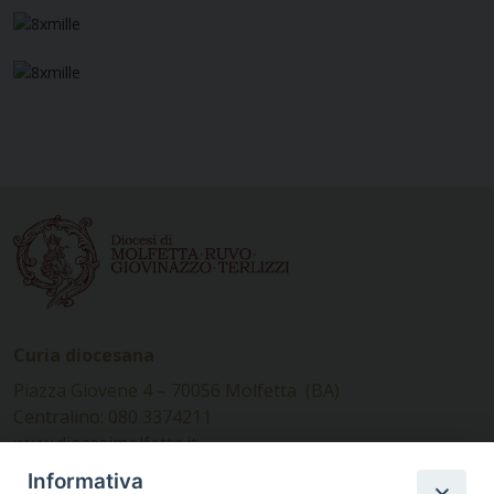
Curia diocesana
Piazza Giovene 4 – 70056 Molfetta (BA)
Centralino: 080 3374211
www.diocesimolfetta.it –
diocesimolfetta@pec.chiesacattolica.it
Informativa