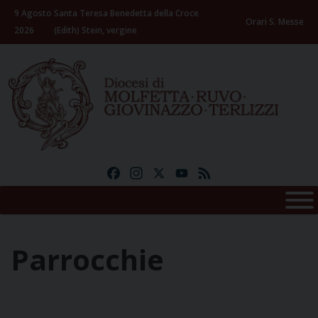
Skip
9 Agosto
Santa Teresa Benedetta della Croce
to
Orari S. Messe
2026
(Edith) Stein, vergine
content
Facebook
Instagram
X
YouTube
Feed
Parrocchie