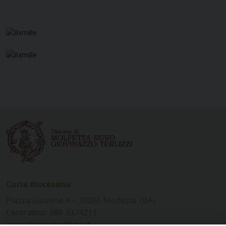
Curia diocesana
Piazza Giovene 4 – 70056 Molfetta (BA)
Centralino: 080 3374211
www.diocesimolfetta.it –