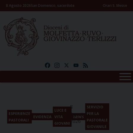
Skip
8 Agosto 2026
San Domenico, sacerdote
Orari S. Messe
to
content
Facebook
Instagram
X
YouTube
Feed
8
SERVIZIO
LUCE E
Agosto
ESPERIENZE
PER LA
EVIDENZA
VITA
NEWS
PASTORALI
PASTORALE
2026
GIOVANI
GIOVANILE