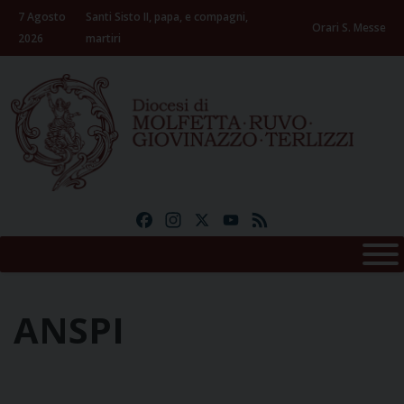
Skip
7 Agosto
Santi Sisto II, papa, e compagni,
to
Orari S. Messe
2026
martiri
content
Facebook
Instagram
X
YouTube
Feed
ANSPI