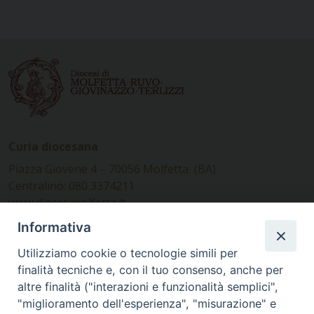
Curia diocesana
Piazza Giovene 4 – 70056 Molfetta (BA)
Centralino: 080 3374211
www.diocesimolfetta.it –
diocesimolfetta@pec.chiesacattolica.it
Informativa
Utilizziamo cookie o tecnologie simili per
Ufficio Comunicazioni sociali
finalità tecniche e, con il tuo consenso, anche per
altre finalità ("interazioni e funzionalità semplici",
Piazza Giovene 4 – 70056 Molfetta (BA)
"miglioramento dell'esperienza", "misurazione" e
comunicazionisociali@diocesimolfetta.it