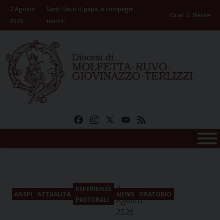
Skip
7 Agosto
Santi Sisto II, papa, e compagni,
to
Orari S. Messe
2026
martiri
content
Facebook
Instagram
X
YouTube
Feed
7
ESPERIENZE
ANSPI
ATTUALITÀ
NEWS
ORATORIO
Agosto
PASTORALI
2026