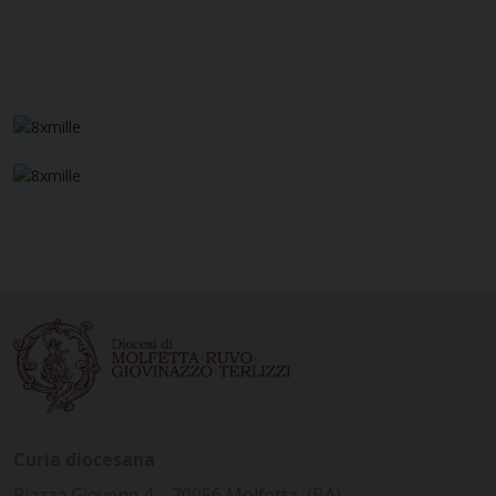
Curia diocesana
Piazza Giovene 4 – 70056 Molfetta (BA)