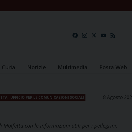
Facebook
Instagram
X
YouTube
Feed
Curia
Notizie
Multimedia
Posta Web
8 Agosto 20
ETTA
UFFICIO PER LE COMUNICAZIONI SOCIALI
olfetta con le informazioni utili per i pellegrini.