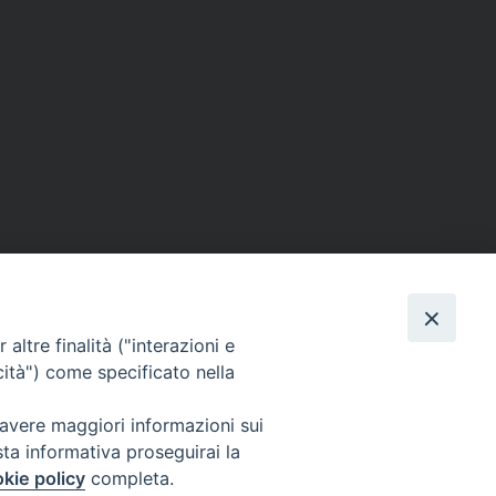
altre finalità ("interazioni e
cità") come specificato nella
SEGUICI SU
 avere maggiori informazioni sui
sta informativa proseguirai la
Facebook
Instagram
X
YouTube
Feed
kie policy
completa.