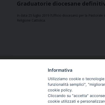
Graduatorie diocesane definitiv
In data 25 luglio 2019 l’Ufficio diocesano per la Pastorale
Religione Cattolica.
Informativa
Utilizziamo cookie o tecnologie s
funzionalità semplici", "miglior
cookie policy.
Curia diocesana
Cliccando su "accetta" acconsent
Piazza Giovene 4 – 70056 Molfetta (BA)
cookie utilizzati e personalizza
Centralino: 080 3374211