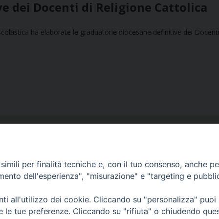
e dei Docenti di Religione Cattolica
 scolastica ha elaborate le graduatorie diocesane definitive dei Docenti
imili per finalità tecniche e, con il tuo consenso, anche per 
amento dell'esperienza", "misurazione" e "targeting e pubbli
Ufficio Comunicazioni sociali
i all'utilizzo dei cookie. Cliccando su "personalizza" puoi
Piazza Giovene 4 – 70056 Molfetta (BA)
re le tue preferenze. Cliccando su "rifiuta" o chiudendo que
comunicazionisociali@diocesimolfetta.it