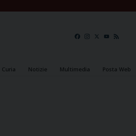
Facebook
Instagram
X
YouTube
Feed
Curia
Notizie
Multimedia
Posta Web