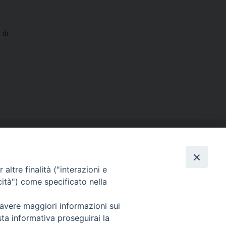
 di
altre finalità ("interazioni e
cità") come specificato nella
SEGUICI SU
 avere maggiori informazioni sui
Facebook
Instagram
X
YouTube
Feed
sta informativa proseguirai la