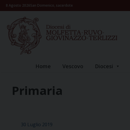
Skip
8 Agosto 2026
San Domenico, sacerdote
to
content
Home
Vescovo
Diocesi
Primaria
30 Luglio 2019