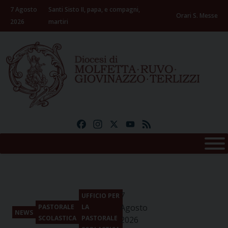
Skip
7 Agosto
Santi Sisto II, papa, e compagni,
to
Orari S. Messe
2026
martiri
content
Facebook
Instagram
X
YouTube
Feed
7
UFFICIO PER
Agosto
PASTORALE
LA
NEWS
SCOLASTICA
PASTORALE
2026