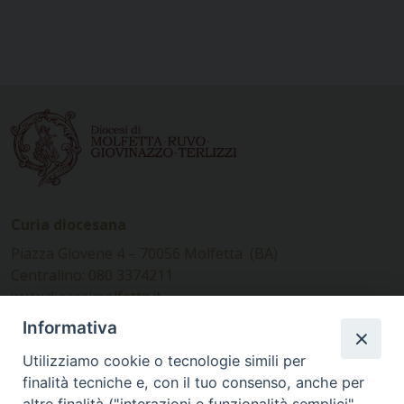
Curia diocesana
Piazza Giovene 4 – 70056 Molfetta (BA)
Centralino: 080 3374211
www.diocesimolfetta.it –
diocesimolfetta@pec.chiesacattolica.it
Informativa
Utilizziamo cookie o tecnologie simili per
Ufficio Comunicazioni sociali
finalità tecniche e, con il tuo consenso, anche per