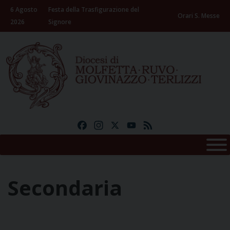
Skip
6 Agosto
Festa della Trasfigurazione del
to
Orari S. Messe
2026
Signore
content
Facebook
Instagram
X
YouTube
Feed
Secondaria