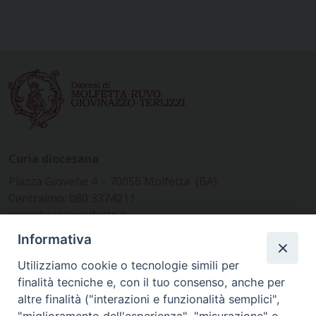
Curia diocesana
Piazza Giovene 4 – 70056 Molfetta (BA)
Centralino: 080 3374211
www.diocesimolfetta.it –
diocesimolfetta@pec.chiesacattolica.it
Informativa
Utilizziamo cookie o tecnologie simili per
Ufficio Comunicazioni sociali
finalità tecniche e, con il tuo consenso, anche per
altre finalità ("interazioni e funzionalità semplici",
Piazza Giovene 4 – 70056 Molfetta (BA)