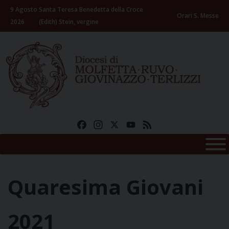
Skip
9 Agosto
Santa Teresa Benedetta della Croce
to
Orari S. Messe
2026
(Edith) Stein, vergine
content
Facebook
Instagram
X
YouTube
Feed
Quaresima Giovani
2021