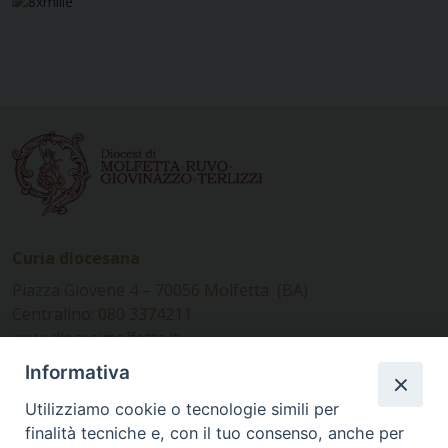
Curia diocesana
Piazza Giovene 4 – 70056 Molfetta (BA)
Centralino: 080 3374211
www.diocesimolfetta.it –
diocesimolfetta@pec.chiesacattolica.it
Informativa
Utilizziamo cookie o tecnologie simili per
Ufficio Comunicazioni sociali
finalità tecniche e, con il tuo consenso, anche per