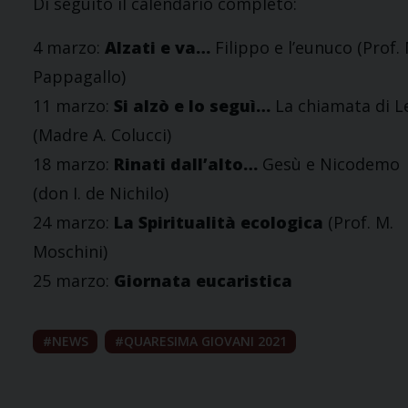
Di seguito il calendario completo:
4 marzo:
Alzati e va…
Filippo e l’eunuco (Prof. 
Pappagallo)
11 marzo:
Si alzò e lo seguì…
La chiamata di L
(Madre A. Colucci)
18 marzo:
Rinati dall’alto…
Gesù e Nicodemo
(don I. de Nichilo)
24 marzo:
La Spiritualità ecologica
(Prof. M.
Moschini)
25 marzo:
Giornata eucaristica
NEWS
QUARESIMA GIOVANI 2021