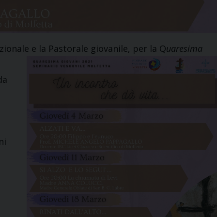
azionale e la Pastorale giovanile, per la Q
uaresima
da
ni