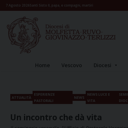
Skip
7 Agosto 2026
Santi Sisto II, papa, e compagni, martiri
to
content
Home
Vescovo
Diocesi
ESPERIENZE
NEWS LUCE E
SEMI
ATTUALITÀ
NEWS
PASTORALI
VITA
DIO
Un incontro che dà vita