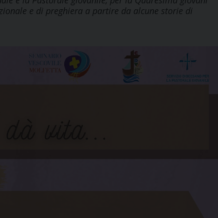
onale e la Pastorale giovanile, per la Quaresima giovani
ionale e di preghiera a partire da alcune storie di