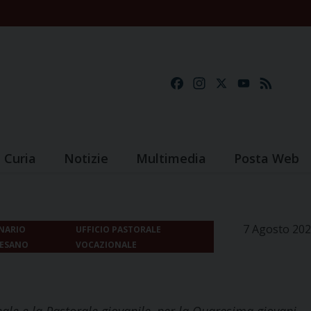
Facebook
Instagram
X
YouTube
Feed
Curia
Notizie
Multimedia
Posta Web
7 Agosto 20
NARIO
UFFICIO PASTORALE
CESANO
VOCAZIONALE