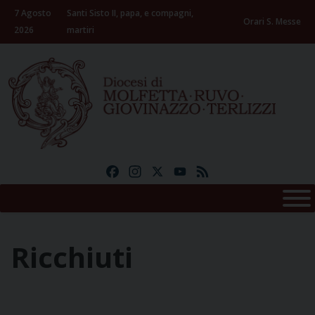
Skip
7 Agosto
Santi Sisto II, papa, e compagni,
to
Orari S. Messe
2026
martiri
content
Facebook
Instagram
X
YouTube
Feed
Ricchiuti