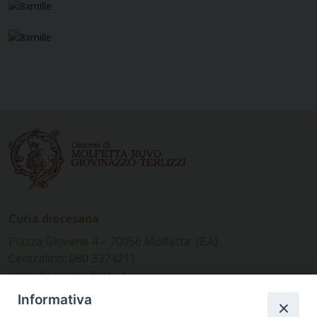
Curia diocesana
Piazza Giovene 4 – 70056 Molfetta (BA)
Centralino: 080 3374211
www.diocesimolfetta.it –
diocesimolfetta@pec.chiesacattolica.it
Informativa