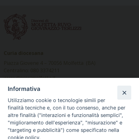
Curia diocesana
Piazza Giovene 4 – 70056 Molfetta (BA)
Centralino: 080 3374211
www.diocesimolfetta.it –
diocesimolfetta@pec.chiesacattolica.it
Informativa
Utilizziamo cookie o tecnologie simili per
Ufficio Comunicazioni sociali
finalità tecniche e, con il tuo consenso, anche per
altre finalità ("interazioni e funzionalità semplici",
Piazza Giovene 4 – 70056 Molfetta (BA)
"miglioramento dell'esperienza", "misurazione" e
comunicazionisociali@diocesimolfetta.it
"targeting e pubblicità") come specificato nella
cookie policy.