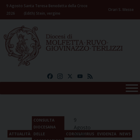
Skip
9 Agosto
Santa Teresa Benedetta della Croce
to
Orari S. Messe
2026
(Edith) Stein, vergine
content
Facebook
Instagram
X
YouTube
Feed
9
CONSULTA
Agosto
DIOCESANA
ATTUALITÀ
DELLE
CORONAVIRUS
EVIDENZA
NEWS
2026