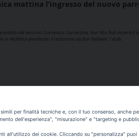
nica mattina l’ingresso del nuovo par
sieduta dal vescovo Domenico Cornacchia, don Vito Bufi inizierà il 
lle in Molfetta prendendo il testimone da don Raffaele Tatulli.
imili per finalità tecniche e, con il tuo consenso, anche per 
amento dell'esperienza", "misurazione" e "targeting e pubbli
Ufficio Comunicazioni sociali
i all'utilizzo dei cookie. Cliccando su "personalizza" puoi