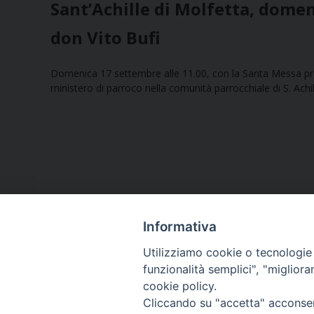
Sant’Achille di Molfetta, dome
don Vito Bufi
Domenica 17 settembre alle 11.00, con la Santa Messa pre
ministero di parroco nella comunità parrocchiale di S. Achi
Informativa
Utilizziamo cookie o tecnologie s
funzionalità semplici", "miglior
cookie policy.
Curia diocesana
Cliccando su "accetta" acconsent