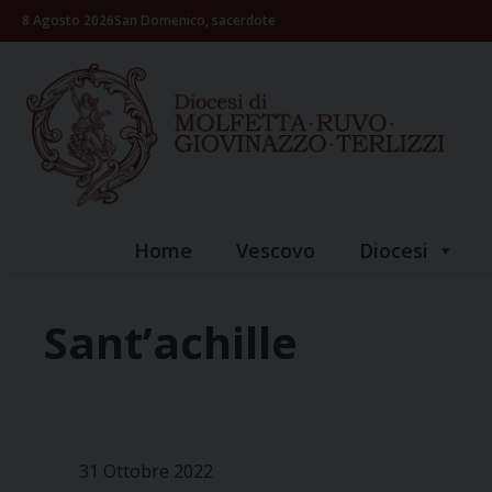
Skip
8 Agosto 2026
San Domenico, sacerdote
to
content
Home
Vescovo
Diocesi
Sant’achille
31 Ottobre 2022