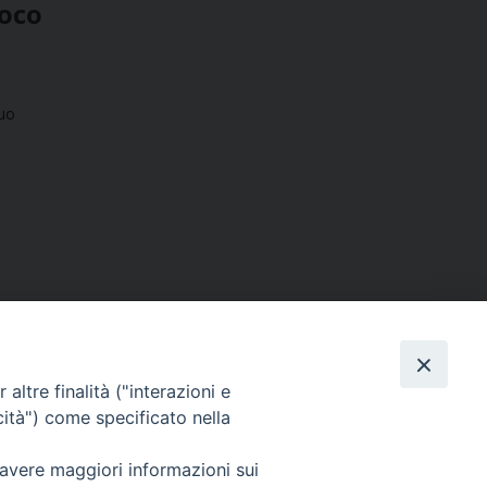
roco
suo
altre finalità ("interazioni e
cità") come specificato nella
SEGUICI SU
 avere maggiori informazioni sui