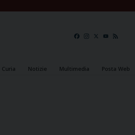
Facebook
Instagram
X
YouTube
Feed
Curia
Notizie
Multimedia
Posta Web