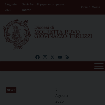
Skip
7 Agosto
Santi Sisto II, papa, e compagni,
to
Orari S. Messe
2026
martiri
content
Facebook
Instagram
X
YouTube
Feed
7
NEWS
Agosto
2026