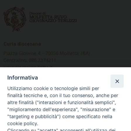
Curia diocesana
Piazza Giovene 4 – 70056 Molfetta (BA)
Centralino: 080 3374211
www.diocesimolfetta.it –
diocesimolfetta@pec.chiesacattolica.it
Informativa
Utilizziamo cookie o tecnologie simili per
Ufficio Comunicazioni sociali
finalità tecniche e, con il tuo consenso, anche per
altre finalità ("interazioni e funzionalità semplici",
Piazza Giovene 4 – 70056 Molfetta (BA)
"miglioramento dell'esperienza", "misurazione" e
comunicazionisociali@diocesimolfetta.it
"targeting e pubblicità") come specificato nella
cookie policy.
Cliccando su "accetta" acconsenti all'utilizzo dei