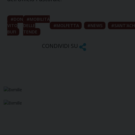
DON
MOBILITÀ
VITO
DELLE
MOLFETTA
NEWS
SANT'ACH
BUFI
TENDE
CONDIVIDI SU