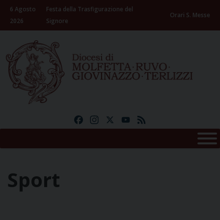
Skip
6 Agosto
Festa della Trasfigurazione del
to
Orari S. Messe
2026
Signore
content
Facebook
Instagram
X
YouTube
Feed
Sport