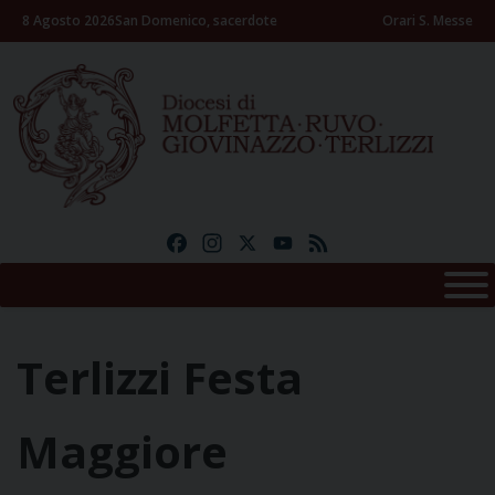
Skip
8 Agosto 2026
San Domenico, sacerdote
Orari S. Messe
to
content
Facebook
Instagram
X
YouTube
Feed
Terlizzi Festa
Maggiore