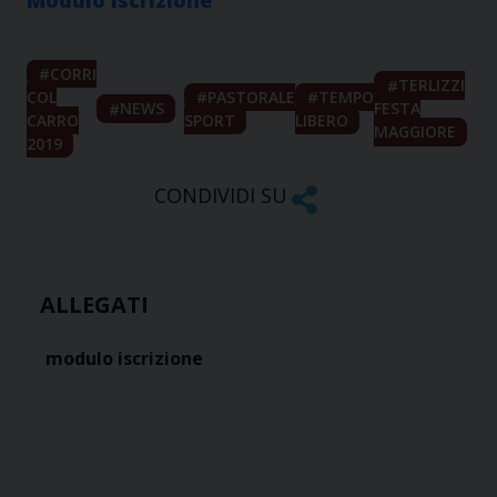
Modulo iscrizione
CORRI
TERLIZZI
COL
PASTORALE
TEMPO
NEWS
FESTA
CARRO
SPORT
LIBERO
MAGGIORE
2019
CONDIVIDI SU
ALLEGATI
modulo iscrizione