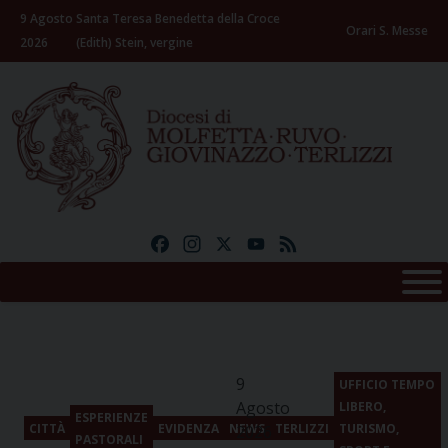
Skip
9 Agosto
Santa Teresa Benedetta della Croce
to
Orari S. Messe
2026
(Edith) Stein, vergine
content
Facebook
Instagram
X
YouTube
Feed
9
UFFICIO TEMPO
Agosto
LIBERO,
ESPERIENZE
CITTÀ
EVIDENZA
NEWS
TERLIZZI
TURISMO,
2026
PASTORALI