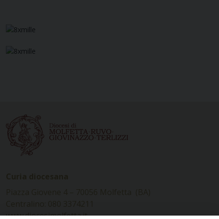
Curia diocesana
Piazza Giovene 4 – 70056 Molfetta (BA)
Centralino: 080 3374211
www.diocesimolfetta.it –