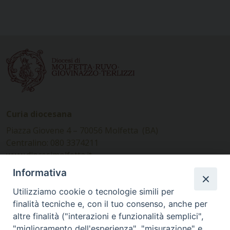
Curia diocesana
Piazza Giovene 4 – 70056 Molfetta (BA)
Centralino: 080 3374211
www.diocesimolfetta.it –
diocesimolfetta@pec.chiesacattolica.it
Informativa
Utilizziamo cookie o tecnologie simili per
Ufficio Comunicazioni sociali
finalità tecniche e, con il tuo consenso, anche per
altre finalità ("interazioni e funzionalità semplici",
Piazza Giovene 4 – 70056 Molfetta (BA)
"miglioramento dell'esperienza", "misurazione" e