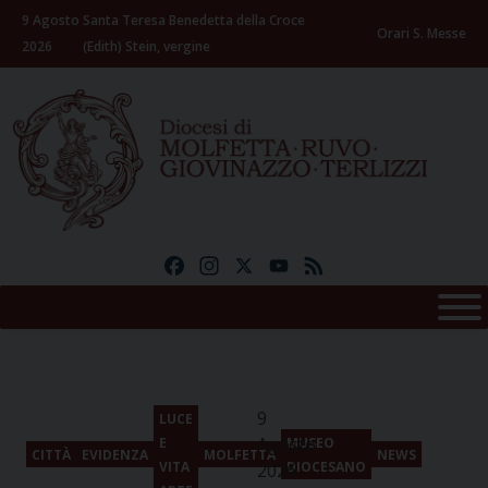
Skip
9 Agosto
Santa Teresa Benedetta della Croce
to
Orari S. Messe
2026
(Edith) Stein, vergine
content
Facebook
Instagram
X
YouTube
Feed
9
LUCE
Agosto
E
MUSEO
CITTÀ
EVIDENZA
MOLFETTA
NEWS
VITA
DIOCESANO
2026