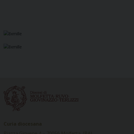
Curia diocesana
Piazza Giovene 4 – 70056 Molfetta (BA)