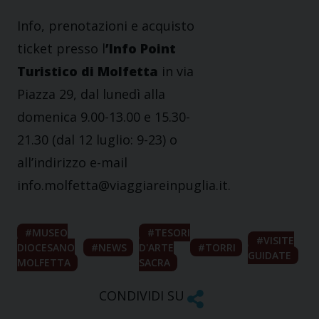
Info, prenotazioni e acquisto
ticket presso l
’Info Point
Turistico di Molfetta
in via
Piazza 29, dal lunedì alla
domenica 9.00-13.00 e 15.30-
21.30 (dal 12 luglio: 9-23) o
all’indirizzo e-mail
info.molfetta@viaggiareinpuglia.it.
MUSEO
TESORI
VISITE
DIOCESANO
NEWS
D'ARTE
TORRI
GUIDATE
MOLFETTA
SACRA
CONDIVIDI SU