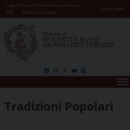
Skip
9 Agosto
Santa Teresa Benedetta della Croce
to
Orari S. Messe
2026
(Edith) Stein, vergine
content
Facebook
Instagram
X
YouTube
Feed
Tradizioni Popolari