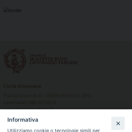
Curia diocesana
Piazza Giovene 4 – 70056 Molfetta (BA)
Centralino: 080 3374211
www.diocesimolfetta.it –
diocesimolfetta@pec.chiesacattolica.it
Informativa
Utilizziamo cookie o tecnologie simili per