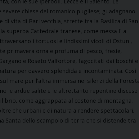
, con le sue iperboli, Lecce e il Salento. Le
 e severe chiese del romanico pugliese; guadagnano
di vita di Bari vecchia, strette tra la Basilica di San
 la superba Cattedrale tranese, come messa lì a
ttraversano i tortuosi e lindissimi vicoli di Ostuni,
nte primavera orna e profuma di pesco, fresie,
el Gargano e Roseto Valfortore, fagocitati dai boschi e
 natura per davvero splendida e incontaminata. Così
sul mare per l’altra immersa nei silenzi della Forest
o le ardue salite e le altrettanto repentine discese
quilibrio, come aggrappata al costone di montagna.
tre che urbani e di natura a rendere spettacolari,
na Santa dello scampolo di terra che si distende tra