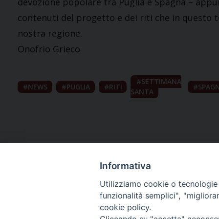
devozione popolare tra Puglia e Spagna – app
contenuti del progetto e dei riti che in questo
nostra regione.
Onofrio Grieco
SETTIMANA
NEWS
PUGLIA
RITI
SPAG
SANTA
Informativa
Utilizziamo cookie o tecnologie s
funzionalità semplici", "miglior
cookie policy.
Curia diocesana