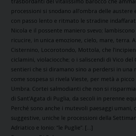
trasbordanti del vitalissimo barocco che ammanta
processioni si snodano all’ombra delle austere
con passo lento e ritmato le stradine indaffarate 
Nicola e il possente maniero svevo; lambiscono
ricucire, in unica emozione, cielo, mare, terra. A
Cisternino, Locorotondo, Mottola, che l’incipie
ciclamini, violaciocche; o i saliscendi di Vico d
sentieri che si diramano sino a perdersi in una
come sospesa si rivela Vieste, per metà a picco 
Umbra. Cortei salmodianti che non si risparmian
di Sant’Agata di Puglia, da secoli in perenne e
Perché sono anche i mutevoli paesaggi umani, ol
suggestive, uniche le processioni della Settima
Adriatico e Ionio: “le Puglie”. […]