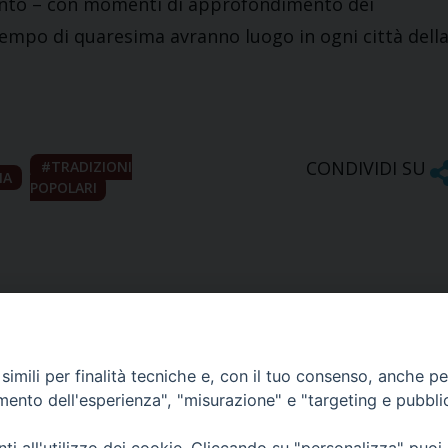
unto – con momenti di approfondimento dei
 tempo di quaresima avranno luogo in ogni città dell
CONDIVIDI SU
TRADIZIONI
NA
POPOLARI
imili per finalità tecniche e, con il tuo consenso, anche per 
amento dell'esperienza", "misurazione" e "targeting e pubbli
Ufficio Comunicazioni sociali