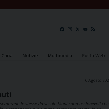
Facebook
Instagram
X
YouTube
Feed
Curia
Notizie
Multimedia
Posta Web
6 Agosto 20
nuti
ani sembrano le stesse da secoli. Mani compassionevoli che