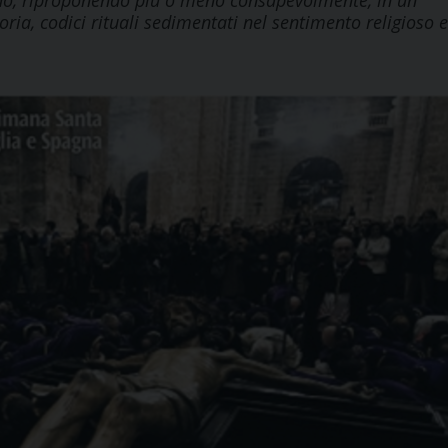
do, riproponendo più o meno consapevolmente, in un
ia, codici rituali sedimentati nel sentimento religioso e