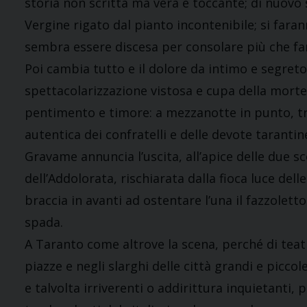
storia non scritta ma vera e toccante; di nuovo s
Vergine rigato dal pianto incontenibile; si faran
sembra essere discesa per consolare più che far
Poi cambia tutto e il dolore da intimo e segreto
spettacolarizzazione vistosa e cupa della morte
pentimento e timore: a mezzanotte in punto, tra
autentica dei confratelli e delle devote taranti
Gravame annuncia l’uscita, all’apice delle due s
dell’Addolorata, rischiarata dalla fioca luce delle
braccia in avanti ad ostentare l’una il fazzoletto 
spada.
A Taranto come altrove la scena, perché di teatro
piazze e negli slarghi delle città grandi e piccol
e talvolta irriverenti o addirittura inquietanti, 