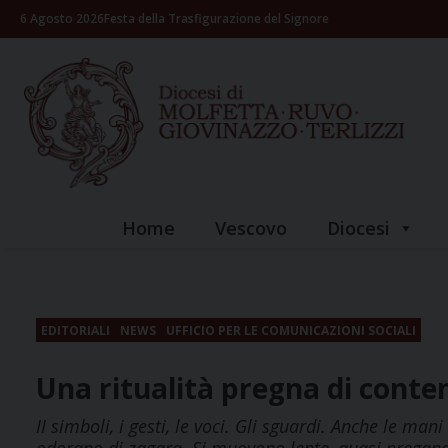
Skip
6 Agosto 2026
Festa della Trasfigurazione del Signore
to
content
Home
Vescovo
Diocesi
EDITORIALI
NEWS
UFFICIO PER LE COMUNICAZIONI SOCIALI
Una ritualità pregna di conte
II simboli, i gesti, le voci. Gli sguardi. Anche le m