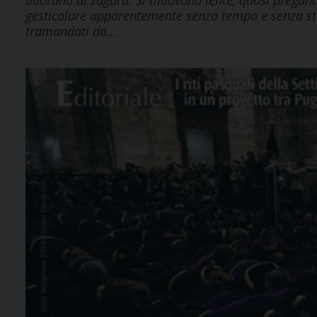
odorano di zagara. Si muovono lente, quasi pregan
gesticolare apparentemente senza tempo e senza stor
tramandati da…