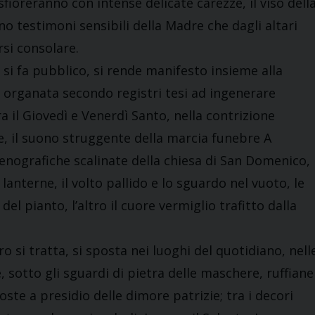
fioreranno con intense delicate carezze, il viso dell
no testimoni sensibili della Madre che dagli altari
si consolare.
 si fa pubblico, si rende manifesto insieme alla
 organata secondo registri tesi ad ingenerare
 il Giovedì e Venerdì Santo, nella contrizione
ne, il suono struggente della marcia funebre A
cenografiche scalinate della chiesa di San Domenico,
 lanterne, il volto pallido e lo sguardo nel vuoto, le
del pianto, l’altro il cuore vermiglio trafitto dalla
 si tratta, si sposta nei luoghi del quotidiano, nell
e, sotto gli sguardi di pietra delle maschere, ruffiane
poste a presidio delle dimore patrizie; tra i decori