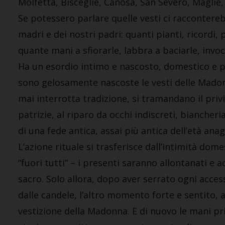
Molfetta, Bisceglie, Canosa, San Severo, Maglie, 
Se potessero parlare quelle vesti ci raccontereb
madri e dei nostri padri: quanti pianti, ricordi, 
quante mani a sfiorarle, labbra a baciarle, invo
Ha un esordio intimo e nascosto, domestico e p
sono gelosamente nascoste le vesti delle Mado
mai interrotta tradizione, si tramandano il priv
patrizie, al riparo da occhi indiscreti, biancheria
di una fede antica, assai più antica dell’età anag
L’azione rituale si trasferisce dall’intimità dom
“fuori tutti” – i presenti saranno allontanati e
sacro. Solo allora, dopo aver serrato ogni acces
dalle candele, l’altro momento forte e sentito, 
vestizione della Madonna. E di nuovo le mani pr