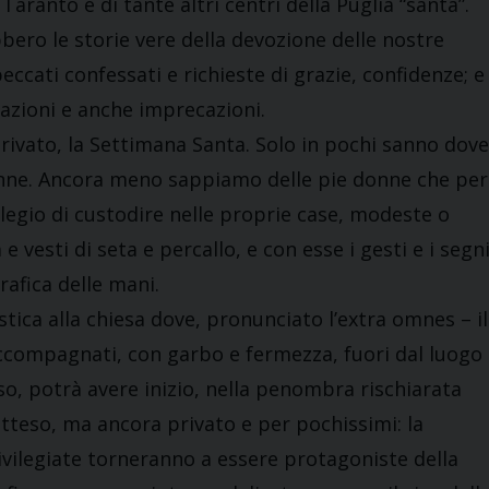
Taranto e di tante altri centri della Puglia “santa”.
bero le storie vere della devozione delle nostre
peccati confessati e richieste di grazie, confidenze; e
cazioni e anche imprecazioni.
rivato, la Settimana Santa. Solo in pochi sanno dove
nne. Ancora meno sappiamo delle pie donne che per
ilegio di custodire nelle proprie case, modeste o
 e vesti di seta e percallo, e con esse i gesti e i segn
rafica delle mani.
estica alla chiesa dove, pronunciato l’extra omnes – il
 accompagnati, con garbo e fermezza, fuori dal luogo
so, potrà avere inizio, nella penombra rischiarata
atteso, ma ancora privato e per pochissimi: la
ivilegiate torneranno a essere protagoniste della