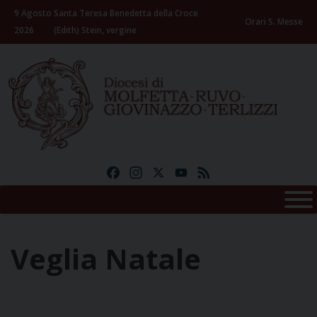
Skip
9 Agosto
Santa Teresa Benedetta della Croce
to
Orari S. Messe
2026
(Edith) Stein, vergine
content
Facebook
Instagram
X
YouTube
Feed
Veglia Natale