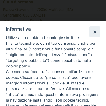
Curia diocesana
Piazza Giovene 4 – 70056 Molfetta (BA)
Centralino: 080 3374211
www.diocesimolfetta.it –
diocesimolfetta@pec.chiesacattolica.it
Informativa
Utilizziamo cookie o tecnologie simili per
Ufficio Comunicazioni sociali
finalità tecniche e, con il tuo consenso, anche per
altre finalità ("interazioni e funzionalità semplici",
Piazza Giovene 4 – 70056 Molfetta (BA)
"miglioramento dell'esperienza", "misurazione" e
comunicazionisociali@diocesimolfetta.it
"targeting e pubblicità") come specificato nella
cookie policy.
Cliccando su "accetta" acconsenti all'utilizzo dei
SEGUICI SU
cookie. Cliccando su "personalizza" puoi avere
Facebook
Instagram
X
YouTube
Feed
maggiori informazioni sui cookie utilizzati e
personalizzare le tue preferenze. Cliccando su
Privacy Policy - trasparenza
"rifiuta" o chiudendo questa informativa proseguirai
la navigazione installando i soli cookie tecnici.
© 2016 - 2026 Diocesi Molfetta Ruvo Giovinazzo Terlizzi
Ulteriori informazioni sono disponibili nella
cookie