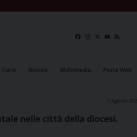
Facebook
Instagram
X
YouTube
Feed
Curia
Notizie
Multimedia
Posta Web
7 Agosto 20
ale nelle città della diocesi.