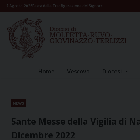
Skip
7 Agosto 2026
Festa della Trasfigurazione del Signore
to
content
Home
Vescovo
Diocesi
NEWS
Sante Messe della Vigilia di Nat
Dicembre 2022