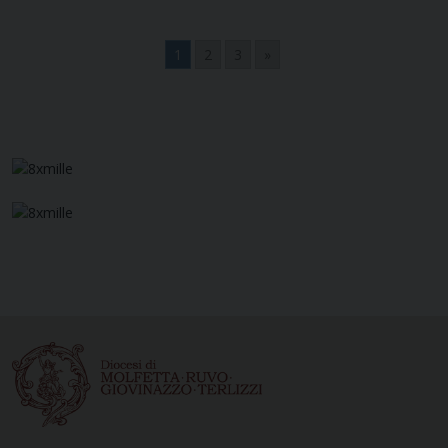
1
2
3
»
Navigazione
articoli