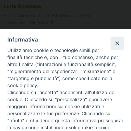
Curia diocesana
Piazza Giovene 4 – 70056 Molfetta (BA)
Centralino: 080 3374211
www.diocesimolfetta.it –
diocesimolfetta@pec.chiesacattolica.it
Informativa
Utilizziamo cookie o tecnologie simili per
Ufficio Comunicazioni sociali
finalità tecniche e, con il tuo consenso, anche per
altre finalità ("interazioni e funzionalità semplici",
Piazza Giovene 4 – 70056 Molfetta (BA)
"miglioramento dell'esperienza", "misurazione" e
comunicazionisociali@diocesimolfetta.it
"targeting e pubblicità") come specificato nella
cookie policy.
Cliccando su "accetta" acconsenti all'utilizzo dei
SEGUICI SU
cookie. Cliccando su "personalizza" puoi avere
Facebook
Instagram
X
YouTube
Feed
maggiori informazioni sui cookie utilizzati e
personalizzare le tue preferenze. Cliccando su
Privacy Policy - trasparenza
"rifiuta" o chiudendo questa informativa proseguirai
la navigazione installando i soli cookie tecnici.