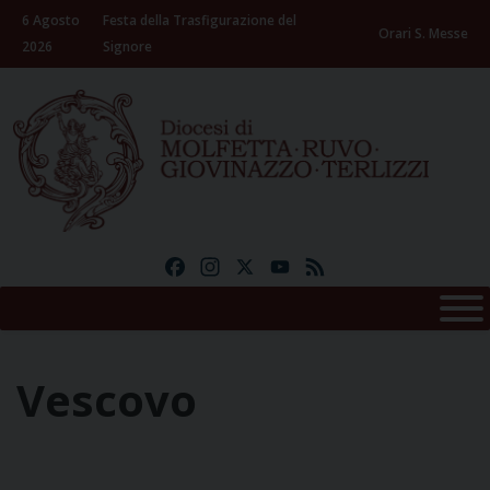
Skip
6 Agosto
Festa della Trasfigurazione del
to
Orari S. Messe
2026
Signore
content
Facebook
Instagram
X
YouTube
Feed
Vescovo