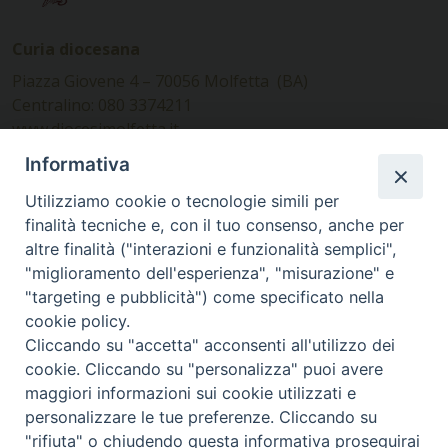
Curia diocesana
Piazza Giovene 4 – 70056 Molfetta (BA)
Centralino: 080 3374211
www.diocesimolfetta.it –
diocesimolfetta@pec.chiesacattolica.it
Informativa
Utilizziamo cookie o tecnologie simili per
Ufficio Comunicazioni sociali
finalità tecniche e, con il tuo consenso, anche per
altre finalità ("interazioni e funzionalità semplici",
Piazza Giovene 4 – 70056 Molfetta (BA)
"miglioramento dell'esperienza", "misurazione" e
comunicazionisociali@diocesimolfetta.it
"targeting e pubblicità") come specificato nella
cookie policy.
Cliccando su "accetta" acconsenti all'utilizzo dei
SEGUICI SU
cookie. Cliccando su "personalizza" puoi avere
Facebook
Instagram
X
YouTube
Feed
maggiori informazioni sui cookie utilizzati e
personalizzare le tue preferenze. Cliccando su
Privacy Policy - trasparenza
"rifiuta" o chiudendo questa informativa proseguirai