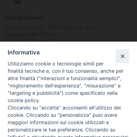
Curia diocesana
Piazza Giovene 4 – 70056 Molfetta (BA)
Centralino: 080 3374211
www.diocesimolfetta.it –
diocesimolfetta@pec.chiesacattolica.it
Informativa
Utilizziamo cookie o tecnologie simili per
Ufficio Comunicazioni sociali
finalità tecniche e, con il tuo consenso, anche per
altre finalità ("interazioni e funzionalità semplici",
Piazza Giovene 4 – 70056 Molfetta (BA)
"miglioramento dell'esperienza", "misurazione" e
comunicazionisociali@diocesimolfetta.it
"targeting e pubblicità") come specificato nella
cookie policy.
Cliccando su "accetta" acconsenti all'utilizzo dei
SEGUICI SU
cookie. Cliccando su "personalizza" puoi avere
Facebook
Instagram
X
YouTube
Feed
maggiori informazioni sui cookie utilizzati e
personalizzare le tue preferenze. Cliccando su
Privacy Policy - trasparenza