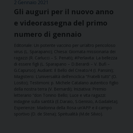
2 Gennaio 2021
Gli auguri per il nuovo anno
e videorassegna del primo
numero di gennaio
Editoriale: Un potente vaccino per un’altro pericoloso
virus (L. Sparapano); Chiesa: Giornata missionaria dei
ragazzi (R. Carlucci – S. Penati); #Perlavita: La bellezza
di essere figli (L. Sparapano – D.Berardi – V. Bufi –
G.Capurso); Audiant: Il Bello del Creato/4 (I. Pansini);
Magistero: L’universalità dell’enciclica “Fratelli tutti” (O.
Losito); Testimoni: p. Michele Catalano autentico figlio
della nostra terra (V. Bernardi); Iniziativa: Premio
letterario “don Tonino Bello; Luce e vita ragazzi:
indagine sulla santità (E.Daraio, S.Genisio, A.Gadaleta);
Esperienze: Madonna della Rosa un’APP e il campo
sportivo (D. de Stena); Spiritualità (M.de Silvio).