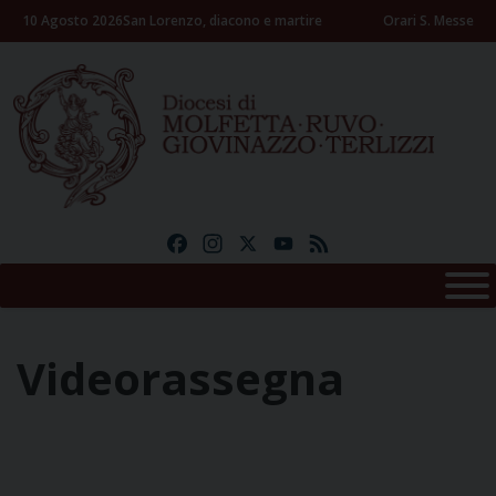
Skip
10 Agosto 2026
San Lorenzo, diacono e martire
Orari S. Messe
to
content
Facebook
Instagram
X
YouTube
Feed
Videorassegna