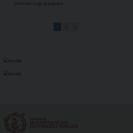
Direttore Luigi Sparapano
1
2
»
Navigazione
articoli