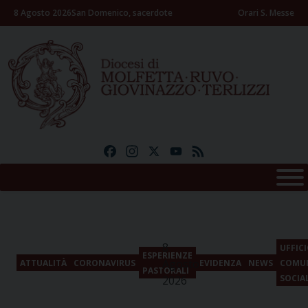
Skip
8 Agosto 2026
San Domenico, sacerdote
Orari S. Messe
to
content
Facebook
Instagram
X
YouTube
Feed
8
UFFICI
ESPERIENZE
Agosto
ATTUALITÀ
CORONAVIRUS
EVIDENZA
NEWS
COMUN
PASTORALI
SOCIA
2026