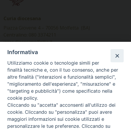
Curia diocesana
Piazza Giovene 4 – 70056 Molfetta (BA)
Centralino: 080 3374211
www.diocesimolfetta.it –
diocesimolfetta@pec.chiesacattolica.it
Informativa
Utilizziamo cookie o tecnologie simili per
Ufficio Comunicazioni sociali
finalità tecniche e, con il tuo consenso, anche per
altre finalità ("interazioni e funzionalità semplici",
Piazza Giovene 4 – 70056 Molfetta (BA)
"miglioramento dell'esperienza", "misurazione" e
comunicazionisociali@diocesimolfetta.it
"targeting e pubblicità") come specificato nella
cookie policy.
Cliccando su "accetta" acconsenti all'utilizzo dei
SEGUICI SU
cookie. Cliccando su "personalizza" puoi avere
Facebook
Instagram
X
YouTube
Feed
maggiori informazioni sui cookie utilizzati e
personalizzare le tue preferenze. Cliccando su