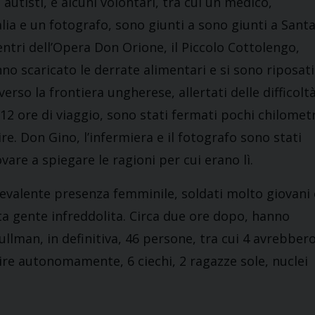
autisti, e alcuni volontari, tra cui un medico,
alia e un fotografo, sono giunti a sono giunti a Sant
ntri dell’Opera Don Orione, il Piccolo Cottolengo,
nno scaricato le derrate alimentari e si sono riposati
erso la frontiera ungherese, allertati delle difficolt
12 ore di viaggio, sono stati fermati pochi chilometr
re. Don Gino, l’infermiera e il fotografo sono stati
are a spiegare le ragioni per cui erano lì.
revalente presenza femminile, soldati molto giovani 
nta gente infreddolita. Circa due ore dopo, hanno
ullman, in definitiva, 46 persone, tra cui 4 avrebber
ire autonomamente, 6 ciechi, 2 ragazze sole, nuclei