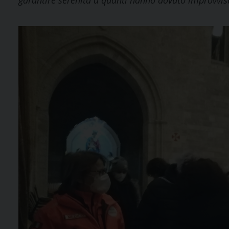
garantire serenità a quanti hanno dovuto improvvisa