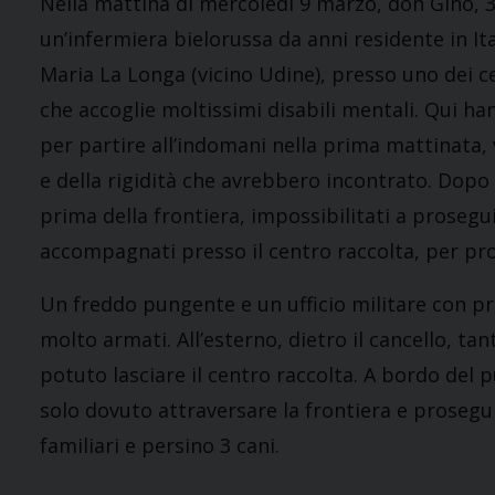
Nella mattina di mercoledì 9 marzo, don Gino, 3 
un’infermiera bielorussa da anni residente in It
Maria La Longa (vicino Udine), presso uno dei ce
che accoglie moltissimi disabili mentali. Qui ha
per partire all’indomani nella prima mattinata, v
e della rigidità che avrebbero incontrato. Dopo 
prima della frontiera, impossibilitati a prosegui
accompagnati presso il centro raccolta, per prov
Un freddo pungente e un ufficio militare con p
molto armati. All’esterno, dietro il cancello, ta
potuto lasciare il centro raccolta. A bordo del p
solo dovuto attraversare la frontiera e prosegu
familiari e persino 3 cani.