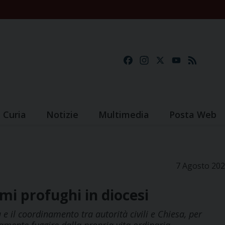
Facebook
Instagram
X
YouTube
Feed
Curia
Notizie
Multimedia
Posta Web
7 Agosto 20
imi profughi in diocesi
 e il coordinamento tra autorità civili e Chiesa, per