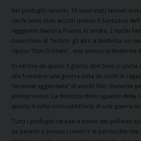
Dei profughi raccolti, 10 sono stati lasciati in I
ciechi sono stati accolti presso il Santuario del
raggiunto Martina Franca in serata; 2 nuclei fami
Gioacchino di Terlizzi; gli altri a Molfetta: un n
riposo “Don Grittani”, uno presso la Madonna de
Di rientro da questi 3 giorni, don Gino si porta
alla frontiera: una guerra vista da occhi di ragaz
“versione aggiornata” di vecchi film. Stanotte 
all’improvviso. La dolcezza dello sguardo della 
questo il volto contraddittorio di una guerra lo
Tutti i profughi caricati a bordo del pullman 
da parenti o presso i centri e le parrocchie che s