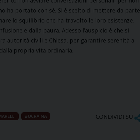
eferito non avviare conversazioni personali, per non
uno ha portato con sé. Si è scelto di mettere da parte
are lo squilibrio che ha travolto le loro esistenze.
nfusione e dalla paura. Adesso l’auspicio è che si
a autorità civili e Chiesa, per garantire serenità a
lla propria vita ordinaria.
CONDIVIDI SU
MARELLI
UCRAINA