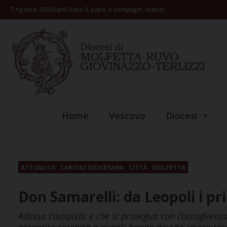
Skip
7 Agosto 2026
Santi Sisto II, papa, e compagni, martiri
to
content
Home
Vescovo
Diocesi
ATTUALITÀ
CARITAS DIOCESANA
CITTÀ
MOLFETTA
Don Samarelli: da Leopoli i pr
Adesso l’auspicio è che si prosegua con l’accoglienza