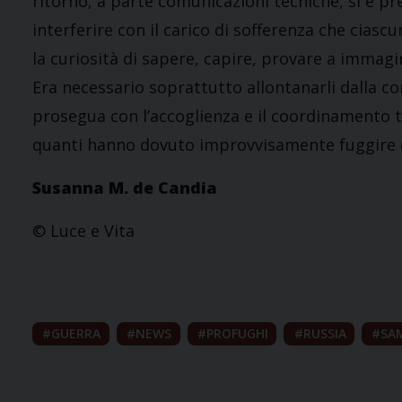
ritorno, a parte comunicazioni tecniche, si è pr
interferire con il carico di sofferenza che ciasc
la curiosità di sapere, capire, provare a immagin
Era necessario soprattutto allontanarli dalla co
prosegua con l’accoglienza e il coordinamento tr
quanti hanno dovuto improvvisamente fuggire da
Susanna M. de Candia
© Luce e Vita
GUERRA
NEWS
PROFUGHI
RUSSIA
SA