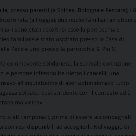
talia, presso parenti (a Spinea, Bologna e Pescara); i 6
l’Incoronata (a Foggia); due nuclei familiari avrebber
liari sono stati accolti presso la parrocchia S.
ucleo familiare è stato ospitato presso la Casa di
lla Pace e uno presso la parrocchia S. Pio X.
 «la commovente solidarietà, la surreale condizione
zi e persone infreddolite dietro i cancelli, una
pensavo all’inquietudine di aver abbandonato tutto
ragazza-soldato, così stridente con il contesto ed è
ntana ma vicina».
sono stati tamponati, prima di essere accompagnati
i son resi disponibili ad accoglierli. Nel viaggio di