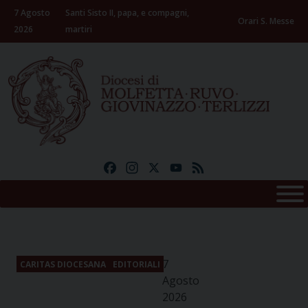
Skip
7 Agosto
Santi Sisto II, papa, e compagni,
to
Orari S. Messe
2026
martiri
content
Facebook
Instagram
X
YouTube
Feed
7
CARITAS DIOCESANA
EDITORIALI
Agosto
2026