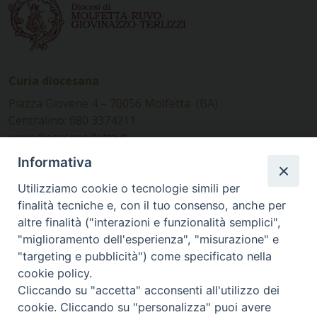
Curia diocesana
Piazza Giovene 4 – 70056 Molfetta (BA)
Centralino: 080 3374211
www.diocesimolfetta.it –
diocesimolfetta@pec.chiesacattolica.it
Informativa
Utilizziamo cookie o tecnologie simili per
Ufficio Comunicazioni sociali
finalità tecniche e, con il tuo consenso, anche per
altre finalità ("interazioni e funzionalità semplici",
Piazza Giovene 4 – 70056 Molfetta (BA)
"miglioramento dell'esperienza", "misurazione" e
comunicazionisociali@diocesimolfetta.it
"targeting e pubblicità") come specificato nella
cookie policy.
Cliccando su "accetta" acconsenti all'utilizzo dei
SEGUICI SU
cookie. Cliccando su "personalizza" puoi avere
Facebook
Instagram
X
YouTube
Feed