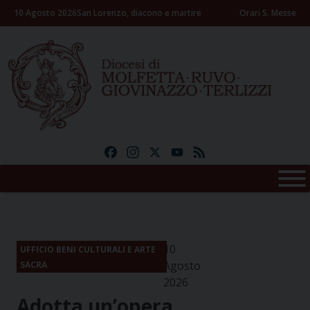
Skip
10 Agosto 2026
San Lorenzo, diacono e martire
Orari S. Messe
to
content
Facebook
Instagram
X
YouTube
Feed
10
UFFICIO BENI CULTURALI E ARTE
Agosto
SACRA
2026
Adotta un’opera