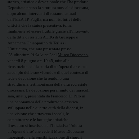
storico, artistico e devozionale che l’ha prodotta.
Depositata presso la struttura museale diocesana,
dopo alcuni interventi di restauro, attuati
dall’En.A.I.P. Puglia, ma non risolutivi delle
criticità che la statua presentava, torna
finalmente ad essere fruibile grazie all’intervento
della ditta di restauri ACHG di Giuseppe e
Annamaria Chiapparino di Terlizzi.
L’iniziativa, che sarà presentata presso
l’Auditorium
‘A.Salvucci’
del
Museo Diocesano
,
venerdì 8 giugno ore 19.45, mira alla
ricostruzione della storia di un’opera d’arte, ma
ancor più delle sue vicende e di quel contesto di
fede e devozione che la rendono una
straordinaria testimonianza della vita ecclesiale
diocesana. La devozione per il santo dei miracoli
sarà, infatti, presentata da Francesco Di Palo in
una panoramica della produzione artistica
sviluppata nelle quattro città della diocesi, in
una visione che attraversa i secoli, le
committenze e le botteghe artistiche.
Il restauro si inserisce nell’iniziativa ‘Adotta
un’opera d’arte’ che vede il Museo Diocesano
impegnato nella sensibilizzazione di singoli