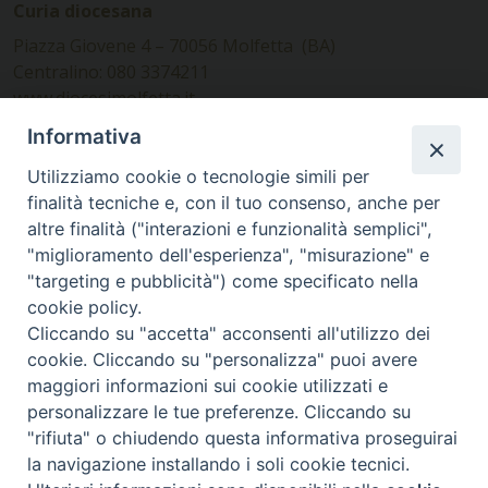
Curia diocesana
Piazza Giovene 4 – 70056 Molfetta (BA)
Centralino: 080 3374211
www.diocesimolfetta.it –
diocesimolfetta@pec.chiesacattolica.it
Informativa
Utilizziamo cookie o tecnologie simili per
Ufficio Comunicazioni sociali
finalità tecniche e, con il tuo consenso, anche per
altre finalità ("interazioni e funzionalità semplici",
Piazza Giovene 4 – 70056 Molfetta (BA)
"miglioramento dell'esperienza", "misurazione" e
comunicazionisociali@diocesimolfetta.it
"targeting e pubblicità") come specificato nella
cookie policy.
Cliccando su "accetta" acconsenti all'utilizzo dei
SEGUICI SU
cookie. Cliccando su "personalizza" puoi avere
Facebook
Instagram
X
YouTube
Feed
maggiori informazioni sui cookie utilizzati e
personalizzare le tue preferenze. Cliccando su
Privacy Policy - trasparenza
"rifiuta" o chiudendo questa informativa proseguirai
la navigazione installando i soli cookie tecnici.