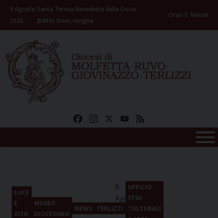
Skip
9 Agosto
Santa Teresa Benedetta della Croce
to
Orari S. Messe
2026
(Edith) Stein, vergine
content
Facebook
Instagram
X
YouTube
Feed
9
UFFICIO
LUCE
Agosto
BENI
E
MUSEO
NEWS
TERLIZZI
CULTURALI
2026
VITA
DIOCESANO