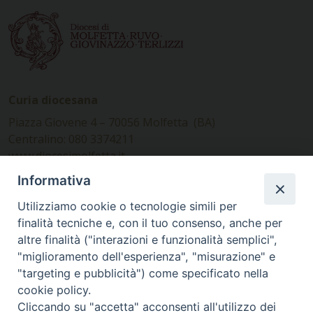
Curia diocesana
Piazza Giovene 4 – 70056 Molfetta (BA)
Centralino: 080 3374211
www.diocesimolfetta.it –
diocesimolfetta@pec.chiesacattolica.it
Informativa
Utilizziamo cookie o tecnologie simili per
Ufficio Comunicazioni sociali
finalità tecniche e, con il tuo consenso, anche per
altre finalità ("interazioni e funzionalità semplici",
Piazza Giovene 4 – 70056 Molfetta (BA)
"miglioramento dell'esperienza", "misurazione" e
comunicazionisociali@diocesimolfetta.it
"targeting e pubblicità") come specificato nella
cookie policy.
Cliccando su "accetta" acconsenti all'utilizzo dei
SEGUICI SU