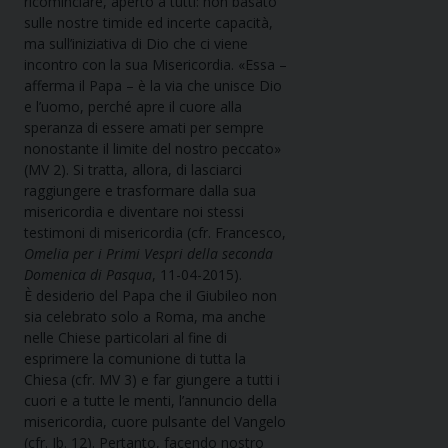
ricominciare, aperto a tutti: non basato
sulle nostre timide ed incerte capacità,
ma sull’iniziativa di Dio che ci viene
incontro con la sua Misericordia. «Essa –
afferma il Papa – è la via che unisce Dio
e l’uomo, perché apre il cuore alla
speranza di essere amati per sempre
nonostante il limite del nostro peccato»
(MV 2). Si tratta, allora, di lasciarci
raggiungere e trasformare dalla sua
misericordia e diventare noi stessi
testimoni di misericordia (cfr. Francesco,
Omelia per i Primi Vespri della seconda
Domenica di Pasqua
, 11-04-2015).
È desiderio del Papa che il Giubileo non
sia celebrato solo a Roma, ma anche
nelle Chiese particolari al fine di
esprimere la comunione di tutta la
Chiesa (cfr. MV 3) e far giungere a tutti i
cuori e a tutte le menti, l’annuncio della
misericordia, cuore pulsante del Vangelo
(cfr. Ib. 12). Pertanto, facendo nostro