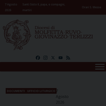
Skip
7 Agosto
Santi Sisto II, papa, e compagni,
to
Orari S. Messe
2026
martiri
content
Facebook
Instagram
X
YouTube
Feed
7
DOCUMENTI
UFFICIO LITURGICO
Agosto
2026