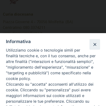
Curia diocesana
Piazza Giovene 4 – 70056 Molfetta (BA)
Centralino: 080 3374211
www.diocesimolfetta.it –
diocesimolfetta@pec.chiesacattolica.it
Informativa
Utilizziamo cookie o tecnologie simili per
Ufficio Comunicazioni sociali
finalità tecniche e, con il tuo consenso, anche per
altre finalità ("interazioni e funzionalità semplici",
Piazza Giovene 4 – 70056 Molfetta (BA)
"miglioramento dell'esperienza", "misurazione" e
comunicazionisociali@diocesimolfetta.it
"targeting e pubblicità") come specificato nella
cookie policy.
Cliccando su "accetta" acconsenti all'utilizzo dei
SEGUICI SU
cookie. Cliccando su "personalizza" puoi avere
Facebook
Instagram
X
YouTube
Feed
maggiori informazioni sui cookie utilizzati e
personalizzare le tue preferenze. Cliccando su
Privacy Policy - trasparenza