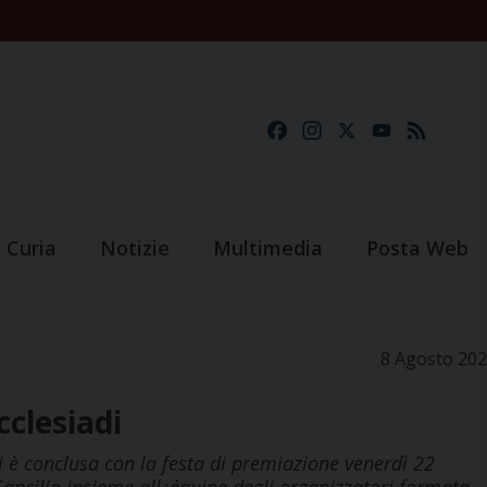
Facebook
Instagram
X
YouTube
Feed
Curia
Notizie
Multimedia
Posta Web
8 Agosto 20
cclesiadi
, si è conclusa con la festa di premiazione venerdì 22