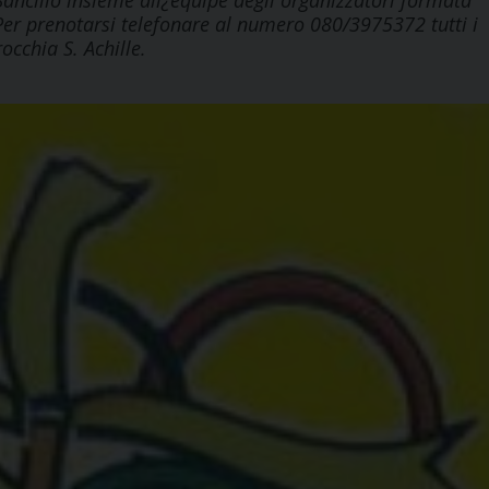
Sancilio insieme all¿équipe degli organizzatori formata
. Per prenotarsi telefonare al numero 080/3975372 tutti i
rocchia S. Achille.