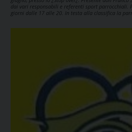
giugno, presso lo ¿Stop over¿. Presente don Franco 
dai vari responsabili e referenti sport parrocchiali
giorni dalle 17 alle 20. In testa alla classifica la par