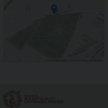
Leaflet
| Map data ©
OpenStreetMap
contributors