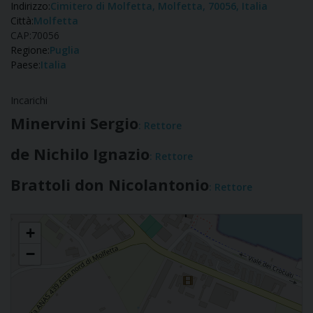
Indirizzo:
Cimitero di Molfetta, Molfetta, 70056, Italia
Città:
Molfetta
CAP:
70056
Regione:
Puglia
Paese:
Italia
Incarichi
Minervini Sergio
: Rettore
de Nichilo Ignazio
: Rettore
Brattoli don Nicolantonio
: Rettore
Cappella del Cimitero Molfetta
+
−