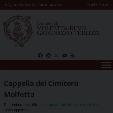
Skip
9 Agosto 2026
San Domenico, sacerdote
Orari S. Messe
to
content
Facebook
Instagram
X
YouTube
Feed
Cappella del Cimitero
Molfetta
Denominazione ufficiale:
Cappella del Cimitero Molfetta
Tipo:
Cappellania