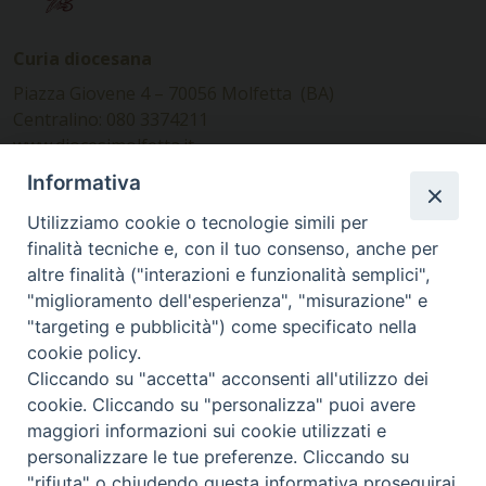
Curia diocesana
Piazza Giovene 4 – 70056 Molfetta (BA)
Centralino: 080 3374211
www.diocesimolfetta.it –
diocesimolfetta@pec.chiesacattolica.it
Informativa
Utilizziamo cookie o tecnologie simili per
Ufficio Comunicazioni sociali
finalità tecniche e, con il tuo consenso, anche per
altre finalità ("interazioni e funzionalità semplici",
Piazza Giovene 4 – 70056 Molfetta (BA)
"miglioramento dell'esperienza", "misurazione" e
comunicazionisociali@diocesimolfetta.it
"targeting e pubblicità") come specificato nella
cookie policy.
Cliccando su "accetta" acconsenti all'utilizzo dei
SEGUICI SU
cookie. Cliccando su "personalizza" puoi avere
Facebook
Instagram
X
YouTube
Feed
maggiori informazioni sui cookie utilizzati e
personalizzare le tue preferenze. Cliccando su
Privacy Policy - trasparenza
"rifiuta" o chiudendo questa informativa proseguirai