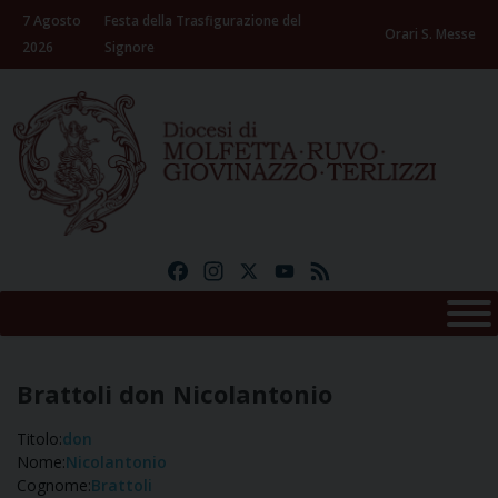
Skip
7 Agosto
Festa della Trasfigurazione del
to
Orari S. Messe
2026
Signore
content
Facebook
Instagram
X
YouTube
Feed
Brattoli don Nicolantonio
Titolo:
don
Nome:
Nicolantonio
Cognome:
Brattoli