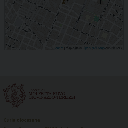
Leaflet
| Map data ©
OpenStreetMap
contributors
Curia diocesana