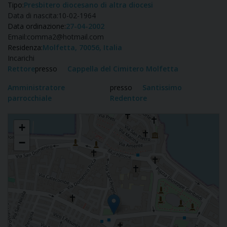
Tipo:
Presbitero diocesano di altra diocesi
Data di nascita:
10-02-1964
Data ordinazione:
27-04-2002
Email:
comma2@hotmail.com
Residenza:
Molfetta, 70056, Italia
Incarichi
Rettore
presso
Cappella del Cimitero Molfetta
Amministratore
presso
Santissimo
parrocchiale
Redentore
Nicolantonio Brattoli
+
−