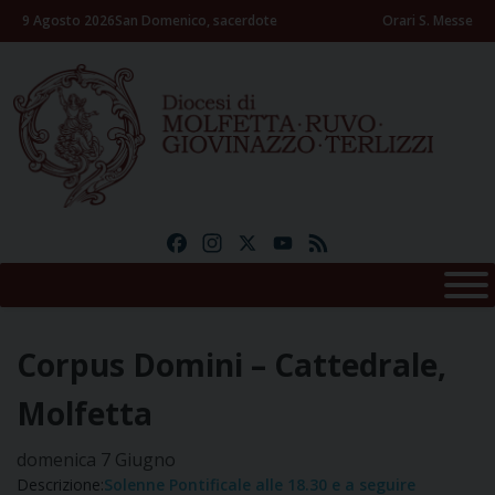
Skip
9 Agosto 2026
San Domenico, sacerdote
Orari S. Messe
to
content
Facebook
Instagram
X
YouTube
Feed
Corpus Domini – Cattedrale,
Molfetta
domenica
7
Giugno
Descrizione:
Solenne Pontificale alle 18.30 e a seguire