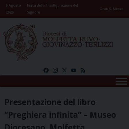
Skip
6 Agosto
Festa della Trasfigurazione del
to
Orari S. Messe
2026
Signore
content
Facebook
Instagram
X
YouTube
Feed
Presentazione del libro
“Preghiera infinita” – Museo
Diocesano, Molfetta