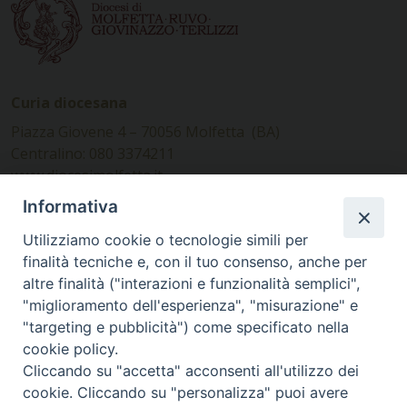
Curia diocesana
Piazza Giovene 4 – 70056 Molfetta (BA)
Centralino: 080 3374211
www.diocesimolfetta.it –
diocesimolfetta@pec.chiesacattolica.it
Informativa
Utilizziamo cookie o tecnologie simili per
Ufficio Comunicazioni sociali
finalità tecniche e, con il tuo consenso, anche per
altre finalità ("interazioni e funzionalità semplici",
Piazza Giovene 4 – 70056 Molfetta (BA)
"miglioramento dell'esperienza", "misurazione" e
comunicazionisociali@diocesimolfetta.it
"targeting e pubblicità") come specificato nella
cookie policy.
Cliccando su "accetta" acconsenti all'utilizzo dei
SEGUICI SU
cookie. Cliccando su "personalizza" puoi avere
Facebook
Instagram
X
YouTube
Feed