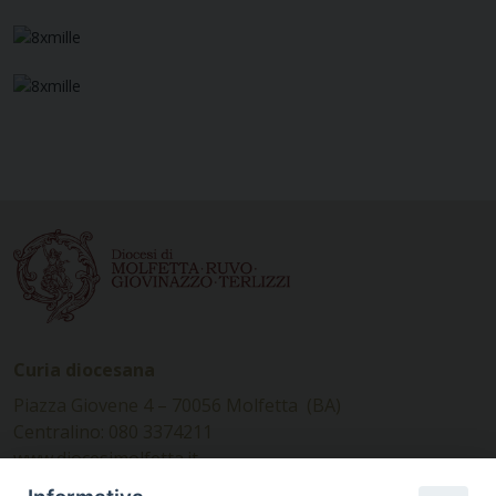
Curia diocesana
Piazza Giovene 4 – 70056 Molfetta (BA)
Centralino: 080 3374211
www.diocesimolfetta.it –
diocesimolfetta@pec.chiesacattolica.it