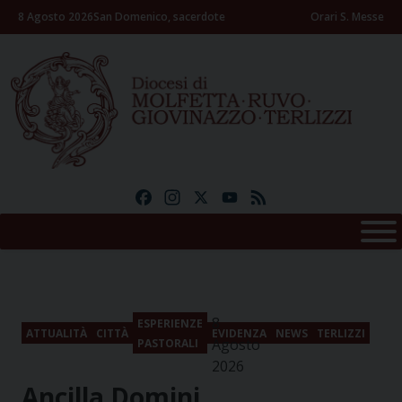
Skip
8 Agosto 2026
San Domenico, sacerdote
Orari S. Messe
to
content
Facebook
Instagram
X
YouTube
Feed
8
ESPERIENZE
ATTUALITÀ
CITTÀ
EVIDENZA
NEWS
TERLIZZI
Agosto
PASTORALI
2026
Ancilla Domini.