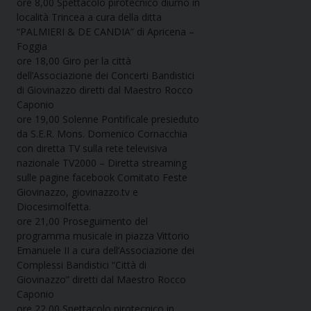
ore 8,00 Spettacolo pirotecnico diurno in
località Trincea a cura della ditta
“PALMIERI & DE CANDIA” di Apricena –
Foggia
ore 18,00 Giro per la città
dell’Associazione dei Concerti Bandistici
di Giovinazzo diretti dal Maestro Rocco
Caponio
ore 19,00 Solenne Pontificale presieduto
da S.E.R. Mons. Domenico Cornacchia
con diretta TV sulla rete televisiva
nazionale TV2000 – Diretta streaming
sulle pagine facebook Comitato Feste
Giovinazzo, giovinazzo.tv e
Diocesimolfetta.
ore 21,00 Proseguimento del
programma musicale in piazza Vittorio
Emanuele II a cura dell’Associazione dei
Complessi Bandistici “Città di
Giovinazzo” diretti dal Maestro Rocco
Caponio
ore 22,00 Spettacolo pirotecnico in