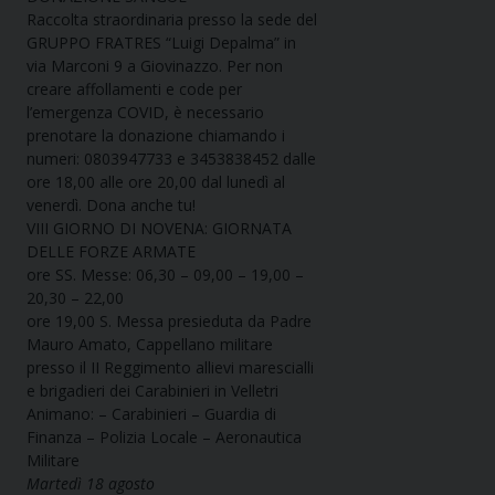
Raccolta straordinaria presso la sede del
GRUPPO FRATRES “Luigi Depalma” in
via Marconi 9 a Giovinazzo. Per non
creare affollamenti e code per
l’emergenza COVID, è necessario
prenotare la donazione chiamando i
numeri: 0803947733 e 3453838452 dalle
ore 18,00 alle ore 20,00 dal lunedì al
venerdì. Dona anche tu!
VIII GIORNO DI NOVENA: GIORNATA
DELLE FORZE ARMATE
ore SS. Messe: 06,30 – 09,00 – 19,00 –
20,30 – 22,00
ore 19,00 S. Messa presieduta da Padre
Mauro Amato, Cappellano militare
presso il II Reggimento allievi marescialli
e brigadieri dei Carabinieri in Velletri
Animano: – Carabinieri – Guardia di
Finanza – Polizia Locale – Aeronautica
Militare
Martedì 18 agosto