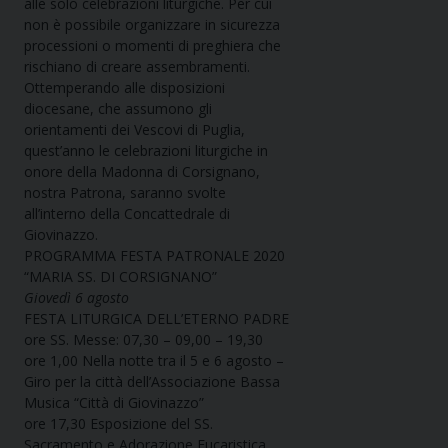
alle solo celebrazioni liturgiche. Per cui
non è possibile organizzare in sicurezza
processioni o momenti di preghiera che
rischiano di creare assembramenti.
Ottemperando alle disposizioni
diocesane, che assumono gli
orientamenti dei Vescovi di Puglia,
quest’anno le celebrazioni liturgiche in
onore della Madonna di Corsignano,
nostra Patrona, saranno svolte
all’interno della Concattedrale di
Giovinazzo.
PROGRAMMA FESTA PATRONALE 2020
“MARIA SS. DI CORSIGNANO”
Giovedì 6 agosto
FESTA LITURGICA DELL’ETERNO PADRE
ore SS. Messe: 07,30 – 09,00 – 19,30
ore 1,00 Nella notte tra il 5 e 6 agosto –
Giro per la città dell’Associazione Bassa
Musica “Città di Giovinazzo”
ore 17,30 Esposizione del SS.
Sacramento e Adorazione Eucaristica