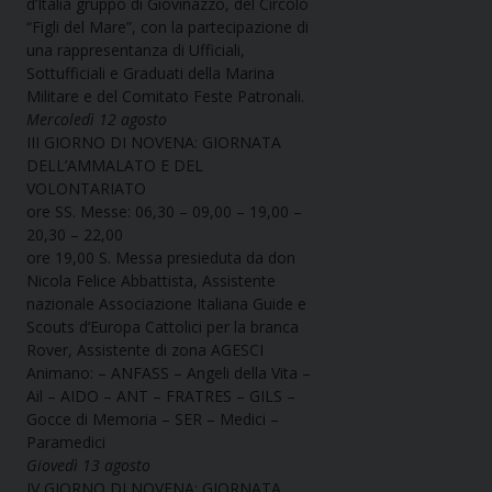
d’Italia gruppo di Giovinazzo, del Circolo
“Figli del Mare”, con la partecipazione di
una rappresentanza di Ufficiali,
Sottufficiali e Graduati della Marina
Militare e del Comitato Feste Patronali.
Mercoledì 12 agosto
III GIORNO DI NOVENA: GIORNATA
DELL’AMMALATO E DEL
VOLONTARIATO
ore SS. Messe: 06,30 – 09,00 – 19,00 –
20,30 – 22,00
ore 19,00 S. Messa presieduta da don
Nicola Felice Abbattista, Assistente
nazionale Associazione Italiana Guide e
Scouts d’Europa Cattolici per la branca
Rover, Assistente di zona AGESCI
Animano: – ANFASS – Angeli della Vita –
Ail – AIDO – ANT – FRATRES – GILS –
Gocce di Memoria – SER – Medici –
Paramedici
Giovedì 13 agosto
IV GIORNO DI NOVENA: GIORNATA