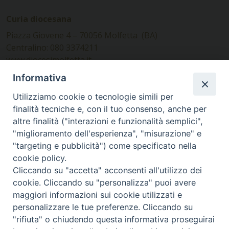
Curia diocesana
Piazza Giovene 4 – 70056 Molfetta (BA)
Centralino: 080 3374211
www.diocesimolfetta.it –
diocesimolfetta@pec.chiesacattolica.it
Informativa
Utilizziamo cookie o tecnologie simili per
Ufficio Comunicazioni sociali
finalità tecniche e, con il tuo consenso, anche per
altre finalità ("interazioni e funzionalità semplici",
Piazza Giovene 4 – 70056 Molfetta (BA)
"miglioramento dell'esperienza", "misurazione" e
comunicazionisociali@diocesimolfetta.it
"targeting e pubblicità") come specificato nella
cookie policy.
Cliccando su "accetta" acconsenti all'utilizzo dei
SEGUICI SU
cookie. Cliccando su "personalizza" puoi avere
Facebook
Instagram
X
YouTube
Feed
maggiori informazioni sui cookie utilizzati e
personalizzare le tue preferenze. Cliccando su
Privacy Policy - trasparenza
"rifiuta" o chiudendo questa informativa proseguirai