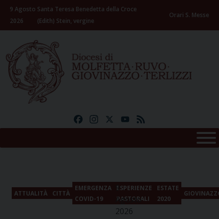
Skip
9 Agosto
Santa Teresa Benedetta della Croce
to
Orari S. Messe
2026
(Edith) Stein, vergine
content
Facebook
Instagram
X
YouTube
Feed
9
EMERGENZA
ESPERIENZE
ESTATE
ATTUALITÀ
CITTÀ
GIOVINAZZ
Agosto
COVID-19
PASTORALI
2020
2026